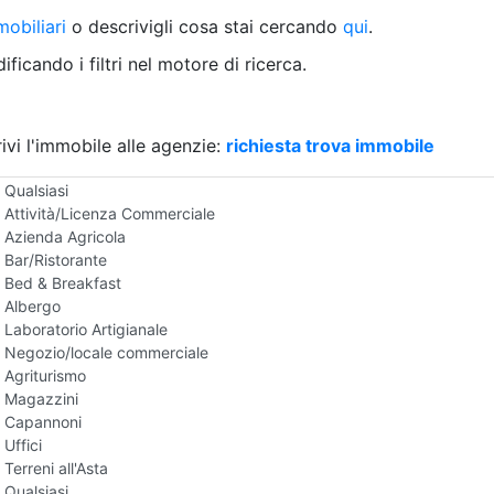
Villetta a schiera
obiliari
o descrivigli cosa stai cercando
qui
.
Rustico/Casale
Loft/Open space
ficando i filtri nel motore di ricerca.
Camera d'Albergo
Multiproprietà
Palazzo/Stabile
ivi l'immobile alle agenzie:
Box/Garage
richiesta trova immobile
Negozi e Attivita Commerciali all'Asta
Qualsiasi
Attività/Licenza Commerciale
Azienda Agricola
Bar/Ristorante
Bed & Breakfast
Albergo
Laboratorio Artigianale
Negozio/locale commerciale
Agriturismo
Magazzini
Capannoni
Uffici
Terreni all'Asta
Qualsiasi