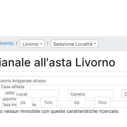
Livorno
Livorno
Seleziona Località
ianale all'asta Livorno
atorio Artigianale all'asta
Case all'Asta
Qualsiasi
Locali
Camere
Appartamento
Casa indipendente
Casa Semi-indipendente
 nessun immobile con queste caratteristiche ricercate.
Attico/Mansarda
Villa