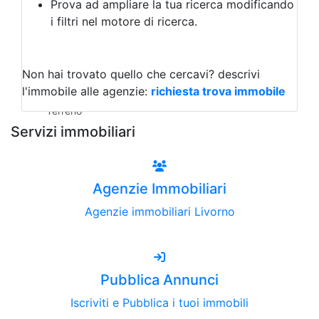
Prova ad ampliare la tua ricerca modificando
Agriturismo
i filtri nel motore di ricerca.
Magazzini
Capannoni
Uffici
Terreni all'Asta
Non hai trovato quello che cercavi?
descrivi
Qualsiasi
l'immobile alle agenzie:
richiesta trova immobile
Terreno edificabile
Terreno
Servizi immobiliari
Agenzie Immobiliari
Agenzie immobiliari Livorno
Pubblica Annunci
Iscriviti e Pubblica i tuoi immobili