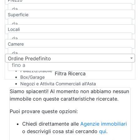
Appartamento
Casa indipendente
Superficie
Casa Semi-indipendente
Attico/Mansarda
Locali
Villa
Villetta a schiera
Camere
Rustico/Casale
Loft/Open space
Camera d'Albergo
Ordine Predefinito
Multiproprietà
Palazzo/Stabile
Filtra Ricerca
Box/Garage
Negozi e Attivita Commerciali all'Asta
Qualsiasi
Siamo spiacenti! Al momento non abbiamo nessun
Attività/Licenza Commerciale
immobile con queste caratteristiche ricercate.
Azienda Agricola
Bar/Ristorante
Puoi provare queste opzioni:
Bed & Breakfast
Albergo
Chiedi direttamente alle
Agenzie immobiliari
Laboratorio Artigianale
o descrivigli cosa stai cercando
qui
.
Negozio/locale commerciale