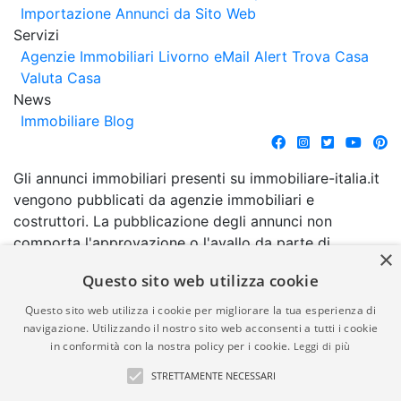
Importazione Annunci da Sito Web
Servizi
Agenzie Immobiliari Livorno
eMail Alert
Trova Casa
Valuta Casa
News
Immobiliare Blog
Gli annunci immobiliari presenti su immobiliare-italia.it
vengono pubblicati da agenzie immobiliari e
costruttori. La pubblicazione degli annunci non
comporta l'approvazione o l'avallo da parte di
×
immobiliare-italia.it nè implica alcuna forma di
Questo sito web utilizza cookie
garanzia da parte di quest'ultima. immobiliare-italia.it
quindi non è responsabile della veridicità, della
Questo sito web utilizza i cookie per migliorare la tua esperienza di
correttezza, della completezza, della normativa in
navigazione. Utilizzando il nostro sito web acconsenti a tutti i cookie
in conformità con la nostra policy per i cookie.
Leggi di più
materia di privacy e/o di alcun altro aspetto dei
suddetti annunci.
STRETTAMENTE NECESSARI