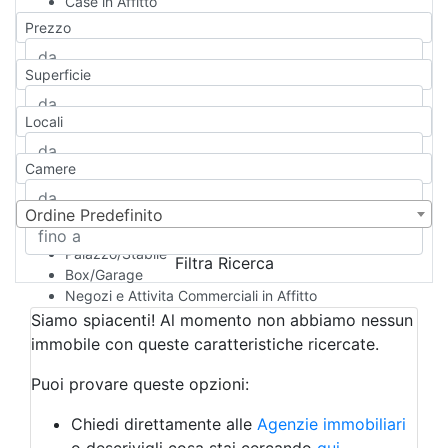
Case in Affitto
Qualsiasi
Prezzo
Appartamento
Casa indipendente
Superficie
Casa Semi-indipendente
Attico/Mansarda
Locali
Villa
Villetta a schiera
Camere
Rustico/Casale
Loft/Open space
Camera d'Albergo
Ordine Predefinito
Multiproprietà
Palazzo/Stabile
Filtra Ricerca
Box/Garage
Negozi e Attivita Commerciali in Affitto
Qualsiasi
Siamo spiacenti! Al momento non abbiamo nessun
Attività/Licenza Commerciale
immobile con queste caratteristiche ricercate.
Azienda Agricola
Bar/Ristorante
Puoi provare queste opzioni:
Bed & Breakfast
Albergo
Chiedi direttamente alle
Agenzie immobiliari
Laboratorio Artigianale