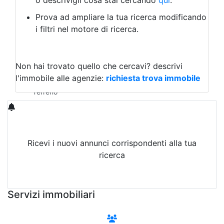
o descrivigli cosa stai cercando
qui
.
Negozio/locale commerciale
Prova ad ampliare la tua ricerca modificando
Agriturismo
i filtri nel motore di ricerca.
Magazzini
Capannoni
Uffici
Terreni in Affitto
Non hai trovato quello che cercavi?
descrivi
Qualsiasi
l'immobile alle agenzie:
richiesta trova immobile
Terreno edificabile
Terreno
Ricevi i nuovi annunci corrispondenti alla tua
ricerca
Attiva Email-Alert
Servizi immobiliari