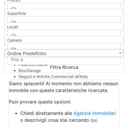
Appartamento
Casa indipendente
Superficie
Casa Semi-indipendente
Attico/Mansarda
Locali
Villa
Villetta a schiera
Camere
Rustico/Casale
Loft/Open space
Camera d'Albergo
Ordine Predefinito
Multiproprietà
Palazzo/Stabile
Filtra Ricerca
Box/Garage
Negozi e Attivita Commerciali all'Asta
Qualsiasi
Siamo spiacenti! Al momento non abbiamo nessun
Attività/Licenza Commerciale
immobile con queste caratteristiche ricercate.
Azienda Agricola
Bar/Ristorante
Puoi provare queste opzioni:
Bed & Breakfast
Albergo
Chiedi direttamente alle
Agenzie immobiliari
Laboratorio Artigianale
o descrivigli cosa stai cercando
qui
.
Negozio/locale commerciale