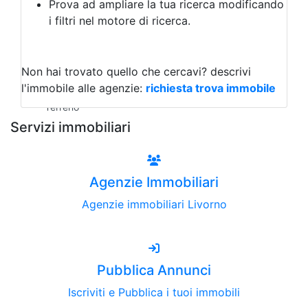
Prova ad ampliare la tua ricerca modificando
Agriturismo
i filtri nel motore di ricerca.
Magazzini
Capannoni
Uffici
Terreni all'Asta
Non hai trovato quello che cercavi?
descrivi
Qualsiasi
l'immobile alle agenzie:
richiesta trova immobile
Terreno edificabile
Terreno
Servizi immobiliari
Agenzie Immobiliari
Agenzie immobiliari Livorno
Pubblica Annunci
Iscriviti e Pubblica i tuoi immobili