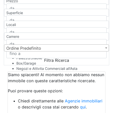
Prezzo
Appartamento
Casa indipendente
Superficie
Casa Semi-indipendente
Attico/Mansarda
Locali
Villa
Villetta a schiera
Camere
Rustico/Casale
Loft/Open space
Camera d'Albergo
Ordine Predefinito
Multiproprietà
Palazzo/Stabile
Filtra Ricerca
Box/Garage
Negozi e Attivita Commerciali all'Asta
Qualsiasi
Siamo spiacenti! Al momento non abbiamo nessun
Attività/Licenza Commerciale
immobile con queste caratteristiche ricercate.
Azienda Agricola
Bar/Ristorante
Puoi provare queste opzioni:
Bed & Breakfast
Albergo
Chiedi direttamente alle
Agenzie immobiliari
Laboratorio Artigianale
o descrivigli cosa stai cercando
qui
.
Negozio/locale commerciale