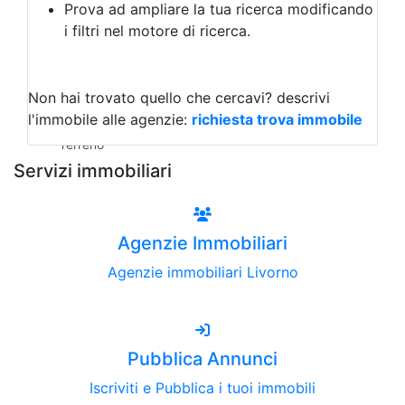
Prova ad ampliare la tua ricerca modificando
Agriturismo
i filtri nel motore di ricerca.
Magazzini
Capannoni
Uffici
Terreni all'Asta
Non hai trovato quello che cercavi?
descrivi
Qualsiasi
l'immobile alle agenzie:
richiesta trova immobile
Terreno edificabile
Terreno
Servizi immobiliari
Agenzie Immobiliari
Agenzie immobiliari Livorno
Pubblica Annunci
Iscriviti e Pubblica i tuoi immobili