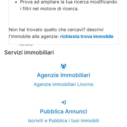
Prova ad ampliare la tua ricerca modificando
Agriturismo
i filtri nel motore di ricerca.
Magazzini
Capannoni
Uffici
Terreni all'Asta
Non hai trovato quello che cercavi?
descrivi
Qualsiasi
l'immobile alle agenzie:
richiesta trova immobile
Terreno edificabile
Terreno
Servizi immobiliari
Agenzie Immobiliari
Agenzie immobiliari Livorno
Pubblica Annunci
Iscriviti e Pubblica i tuoi immobili