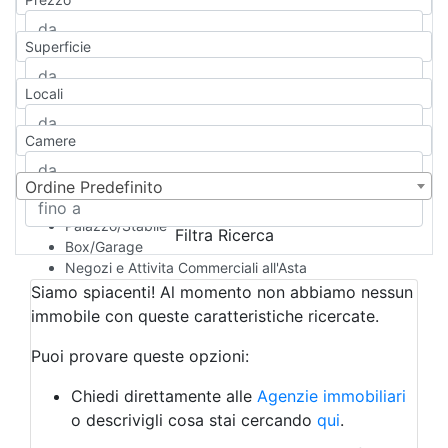
Appartamento
Casa indipendente
Superficie
Casa Semi-indipendente
Attico/Mansarda
Locali
Villa
Villetta a schiera
Camere
Rustico/Casale
Loft/Open space
Camera d'Albergo
Ordine Predefinito
Multiproprietà
Palazzo/Stabile
Filtra Ricerca
Box/Garage
Negozi e Attivita Commerciali all'Asta
Qualsiasi
Siamo spiacenti! Al momento non abbiamo nessun
Attività/Licenza Commerciale
immobile con queste caratteristiche ricercate.
Azienda Agricola
Bar/Ristorante
Puoi provare queste opzioni:
Bed & Breakfast
Albergo
Chiedi direttamente alle
Agenzie immobiliari
Laboratorio Artigianale
o descrivigli cosa stai cercando
qui
.
Negozio/locale commerciale