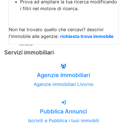
Prova ad ampliare la tua ricerca modificando
Agriturismo
i filtri nel motore di ricerca.
Magazzini
Capannoni
Uffici
Terreni all'Asta
Non hai trovato quello che cercavi?
descrivi
Qualsiasi
l'immobile alle agenzie:
richiesta trova immobile
Terreno edificabile
Terreno
Servizi immobiliari
Agenzie Immobiliari
Agenzie immobiliari Livorno
Pubblica Annunci
Iscriviti e Pubblica i tuoi immobili