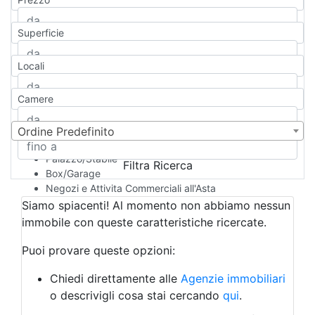
Appartamento
Casa indipendente
Superficie
Casa Semi-indipendente
Attico/Mansarda
Locali
Villa
Villetta a schiera
Camere
Rustico/Casale
Loft/Open space
Camera d'Albergo
Ordine Predefinito
Multiproprietà
Palazzo/Stabile
Filtra Ricerca
Box/Garage
Negozi e Attivita Commerciali all'Asta
Qualsiasi
Siamo spiacenti! Al momento non abbiamo nessun
Attività/Licenza Commerciale
immobile con queste caratteristiche ricercate.
Azienda Agricola
Bar/Ristorante
Puoi provare queste opzioni:
Bed & Breakfast
Albergo
Chiedi direttamente alle
Agenzie immobiliari
Laboratorio Artigianale
o descrivigli cosa stai cercando
qui
.
Negozio/locale commerciale