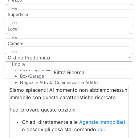
Appartamento
Casa indipendente
Superficie
Casa Semi-indipendente
Attico/Mansarda
Locali
Villa
Villetta a schiera
Camere
Rustico/Casale
Loft/Open space
Camera d'Albergo
Ordine Predefinito
Multiproprietà
Palazzo/Stabile
Filtra Ricerca
Box/Garage
Negozi e Attivita Commerciali in Affitto
Qualsiasi
Siamo spiacenti! Al momento non abbiamo nessun
Attività/Licenza Commerciale
immobile con queste caratteristiche ricercate.
Azienda Agricola
Bar/Ristorante
Puoi provare queste opzioni:
Bed & Breakfast
Albergo
Chiedi direttamente alle
Agenzie immobiliari
Laboratorio Artigianale
o descrivigli cosa stai cercando
qui
.
Negozio/locale commerciale