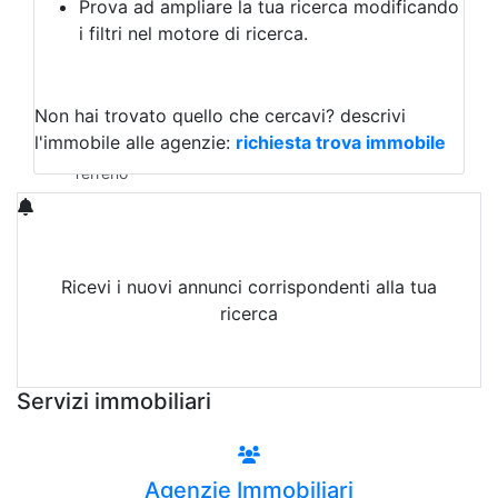
Prova ad ampliare la tua ricerca modificando
Agriturismo
i filtri nel motore di ricerca.
Magazzini
Capannoni
Uffici
Terreni in Affitto
Non hai trovato quello che cercavi?
descrivi
Qualsiasi
l'immobile alle agenzie:
richiesta trova immobile
Terreno edificabile
Terreno
Ricevi i nuovi annunci corrispondenti alla tua
ricerca
Attiva Email-Alert
Servizi immobiliari
Agenzie Immobiliari