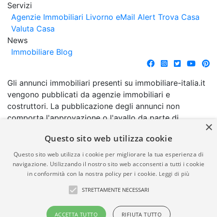
Servizi
Agenzie Immobiliari Livorno
eMail Alert
Trova Casa
Valuta Casa
News
Immobiliare Blog
Gli annunci immobiliari presenti su immobiliare-italia.it
vengono pubblicati da agenzie immobiliari e
costruttori. La pubblicazione degli annunci non
comporta l'approvazione o l'avallo da parte di
×
immobiliare-italia.it nè implica alcuna forma di
Questo sito web utilizza cookie
garanzia da parte di quest'ultima. immobiliare-italia.it
quindi non è responsabile della veridicità, della
Questo sito web utilizza i cookie per migliorare la tua esperienza di
correttezza, della completezza, della normativa in
navigazione. Utilizzando il nostro sito web acconsenti a tutti i cookie
in conformità con la nostra policy per i cookie.
Leggi di più
materia di privacy e/o di alcun altro aspetto dei
suddetti annunci.
STRETTAMENTE NECESSARI
© Copyright 2007 - 2026
Powered by
ACCETTA TUTTO
RIFIUTA TUTTO