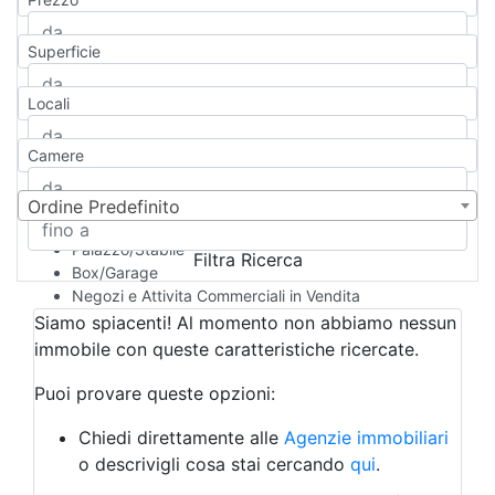
Appartamento
Casa indipendente
Superficie
Casa Semi-indipendente
Attico/Mansarda
Locali
Villa
Villetta a schiera
Camere
Rustico/Casale
Loft/Open space
Camera d'Albergo
Ordine Predefinito
Multiproprietà
Palazzo/Stabile
Filtra Ricerca
Box/Garage
Negozi e Attivita Commerciali in Vendita
Qualsiasi
Siamo spiacenti! Al momento non abbiamo nessun
Attività/Licenza Commerciale
immobile con queste caratteristiche ricercate.
Azienda Agricola
Bar/Ristorante
Puoi provare queste opzioni:
Bed & Breakfast
Albergo
Chiedi direttamente alle
Agenzie immobiliari
Laboratorio Artigianale
o descrivigli cosa stai cercando
qui
.
Negozio/locale commerciale