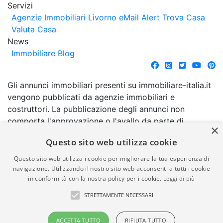
Servizi
Agenzie Immobiliari Livorno
eMail Alert
Trova Casa
Valuta Casa
News
Immobiliare Blog
Gli annunci immobiliari presenti su immobiliare-italia.it
vengono pubblicati da agenzie immobiliari e
costruttori. La pubblicazione degli annunci non
comporta l'approvazione o l'avallo da parte di
×
immobiliare-italia.it nè implica alcuna forma di
Questo sito web utilizza cookie
garanzia da parte di quest'ultima. immobiliare-italia.it
quindi non è responsabile della veridicità, della
Questo sito web utilizza i cookie per migliorare la tua esperienza di
correttezza, della completezza, della normativa in
navigazione. Utilizzando il nostro sito web acconsenti a tutti i cookie
in conformità con la nostra policy per i cookie.
Leggi di più
materia di privacy e/o di alcun altro aspetto dei
suddetti annunci.
STRETTAMENTE NECESSARI
© Copyright 2007 - 2026
Powered by
ACCETTA TUTTO
RIFIUTA TUTTO