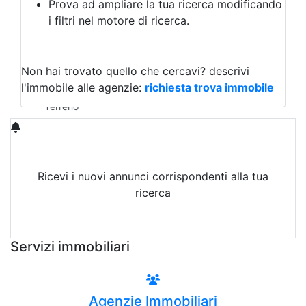
Prova ad ampliare la tua ricerca modificando
Agriturismo
i filtri nel motore di ricerca.
Magazzini
Capannoni
Uffici
Terreni in Vendita
Non hai trovato quello che cercavi?
descrivi
Qualsiasi
l'immobile alle agenzie:
richiesta trova immobile
Terreno edificabile
Terreno
Ricevi i nuovi annunci corrispondenti alla tua
ricerca
Attiva Email-Alert
Servizi immobiliari
Agenzie Immobiliari