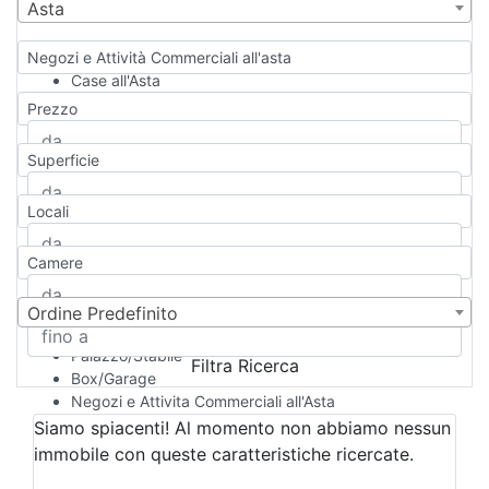
Asta
Negozi e Attività Commerciali all'asta
Case all'Asta
Qualsiasi
Prezzo
Appartamento
Casa indipendente
Superficie
Casa Semi-indipendente
Attico/Mansarda
Locali
Villa
Villetta a schiera
Camere
Rustico/Casale
Loft/Open space
Camera d'Albergo
Ordine Predefinito
Multiproprietà
Palazzo/Stabile
Filtra Ricerca
Box/Garage
Negozi e Attivita Commerciali all'Asta
Qualsiasi
Siamo spiacenti! Al momento non abbiamo nessun
Attività/Licenza Commerciale
immobile con queste caratteristiche ricercate.
Azienda Agricola