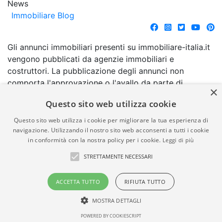
News
Immobiliare Blog
Gli annunci immobiliari presenti su immobiliare-italia.it
vengono pubblicati da agenzie immobiliari e
costruttori. La pubblicazione degli annunci non
comporta l'approvazione o l'avallo da parte di
×
immobiliare-italia.it nè implica alcuna forma di
Questo sito web utilizza cookie
garanzia da parte di quest'ultima. immobiliare-italia.it
quindi non è responsabile della veridicità, della
Questo sito web utilizza i cookie per migliorare la tua esperienza di
correttezza, della completezza, della normativa in
navigazione. Utilizzando il nostro sito web acconsenti a tutti i cookie
in conformità con la nostra policy per i cookie.
Leggi di più
materia di privacy e/o di alcun altro aspetto dei
suddetti annunci.
STRETTAMENTE NECESSARI
© Copyright 2007 - 2026
Powered by
ACCETTA TUTTO
RIFIUTA TUTTO
Immobiliare-Italia.it - Part. IVA
Gestionale Immobiliare
00587600453
GestionaleRe.it
MOSTRA DETTAGLI
POWERED BY COOKIESCRIPT