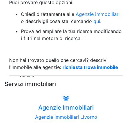
Bar/Ristorante
Puoi provare queste opzioni:
Bed & Breakfast
Albergo
Chiedi direttamente alle
Agenzie immobiliari
Laboratorio Artigianale
o descrivigli cosa stai cercando
qui
.
Negozio/locale commerciale
Prova ad ampliare la tua ricerca modificando
Agriturismo
i filtri nel motore di ricerca.
Magazzini
Capannoni
Uffici
Terreni all'Asta
Non hai trovato quello che cercavi?
descrivi
Qualsiasi
l'immobile alle agenzie:
richiesta trova immobile
Terreno edificabile
Terreno
Servizi immobiliari
Agenzie Immobiliari
Agenzie immobiliari Livorno