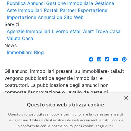
Pubblica Annunci
Gestione Immobiliare
Gestione
Aste Immobiliari
Portali Partner Esportazione
Importazione Annunci da Sito Web
Servizi
Agenzie Immobiliari Livorno
eMail Alert
Trova Casa
Valuta Casa
News
Immobiliare Blog
Gli annunci immobiliari presenti su immobiliare-italia.it
vengono pubblicati da agenzie immobiliari e
costruttori. La pubblicazione degli annunci non
comporta l'approvazione o l'avallo da parte di
×
immobiliare-italia.it nè implica alcuna forma di
Questo sito web utilizza cookie
garanzia da parte di quest'ultima. immobiliare-italia.it
quindi non è responsabile della veridicità, della
Questo sito web utilizza i cookie per migliorare la tua esperienza di
correttezza, della completezza, della normativa in
navigazione. Utilizzando il nostro sito web acconsenti a tutti i cookie
in conformità con la nostra policy per i cookie.
Leggi di più
materia di privacy e/o di alcun altro aspetto dei