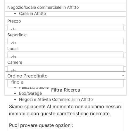
Negozio/locale commerciale in Affitto
Case in Affitto
Qualsiasi
Prezzo
Appartamento
Casa indipendente
Superficie
Casa Semi-indipendente
Attico/Mansarda
Locali
Villa
Villetta a schiera
Camere
Rustico/Casale
Loft/Open space
Camera d'Albergo
Ordine Predefinito
Multiproprietà
Palazzo/Stabile
Filtra Ricerca
Box/Garage
Negozi e Attivita Commerciali in Affitto
Qualsiasi
Siamo spiacenti! Al momento non abbiamo nessun
Attività/Licenza Commerciale
immobile con queste caratteristiche ricercate.
Azienda Agricola
Bar/Ristorante
Puoi provare queste opzioni:
Bed & Breakfast