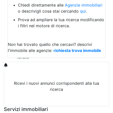
Albergo
Chiedi direttamente alle
Agenzie immobiliari
Laboratorio Artigianale
o descrivigli cosa stai cercando
qui
.
Negozio/locale commerciale
Prova ad ampliare la tua ricerca modificando
Agriturismo
i filtri nel motore di ricerca.
Magazzini
Capannoni
Uffici
Terreni in Affitto
Non hai trovato quello che cercavi?
descrivi
Qualsiasi
l'immobile alle agenzie:
richiesta trova immobile
Terreno edificabile
Terreno
Ricevi i nuovi annunci corrispondenti alla tua
ricerca
Attiva Email-Alert
Servizi immobiliari