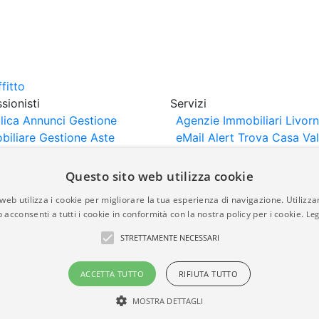
sionisti
Servizi
lica Annunci
Gestione
Agenzie Immobiliari Livor
biliare
Gestione Aste
eMail Alert
Trova Casa
Va
iliari
Portali Partner
Casa
rtazione
Importazione
Questo sito web utilizza cookie
nci da Sito Web
web utilizza i cookie per migliorare la tua esperienza di navigazione. Utilizza
 acconsenti a tutti i cookie in conformità con la nostra policy per i cookie.
Leg
are-italia.it vengono pubblicati da agenzie immobiliari e co
STRETTAMENTE NECESSARI
rte di immobiliare-italia.it nè implica alcuna forma di gar
idicità, della correttezza, della completezza, della normativa
ACCETTA TUTTO
RIFIUTA TUTTO
MOSTRA DETTAGLI
a.it - Part. IVA 00587600453
Power