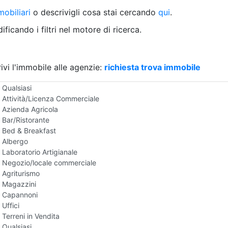
Villetta a schiera
obiliari
o descrivigli cosa stai cercando
qui
.
Rustico/Casale
Loft/Open space
ficando i filtri nel motore di ricerca.
Camera d'Albergo
Multiproprietà
Palazzo/Stabile
ivi l'immobile alle agenzie:
Box/Garage
richiesta trova immobile
Negozi e Attivita Commerciali in Vendita
Qualsiasi
Attività/Licenza Commerciale
Azienda Agricola
Bar/Ristorante
Bed & Breakfast
Albergo
Laboratorio Artigianale
Negozio/locale commerciale
Agriturismo
Magazzini
Capannoni
Uffici
Terreni in Vendita
Qualsiasi