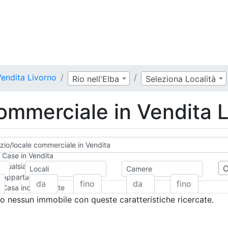
endita Livorno
Rio nell'Elba
Seleziona Località
ommerciale in Vendita 
io/locale commerciale in Vendita
Case in Vendita
Qualsiasi
Locali
Camere
Appartamento
Casa indipendente
Casa Semi-indipendente
 nessun immobile con queste caratteristiche ricercate.
Attico/Mansarda
Villa