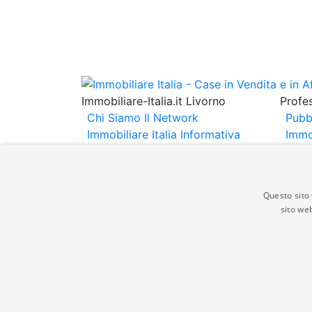
Immobiliare-Italia.it Livorno
Profes
Chi Siamo
Il Network
Pubb
Immobiliare Italia
Informativa
Immo
Privacy
Informativa Cookie
Immob
Contatti
Espo
Annu
Questo sito 
sito web
Gli annunci immobiliari presenti su immobili
non comporta l'approvazione o l'avallo da pa
italia.it quindi non è responsabile della ver
aspetto dei suddetti annunci.
© Copyright 2007 - 2026 Immobiliare-Itali