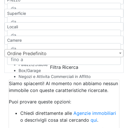
Appartamento
Casa indipendente
Superficie
Casa Semi-indipendente
Attico/Mansarda
Locali
Villa
Villetta a schiera
Camere
Rustico/Casale
Loft/Open space
Camera d'Albergo
Ordine Predefinito
Multiproprietà
Palazzo/Stabile
Filtra Ricerca
Box/Garage
Negozi e Attivita Commerciali in Affitto
Qualsiasi
Siamo spiacenti! Al momento non abbiamo nessun
Attività/Licenza Commerciale
immobile con queste caratteristiche ricercate.
Azienda Agricola
Bar/Ristorante
Puoi provare queste opzioni:
Bed & Breakfast
Albergo
Chiedi direttamente alle
Agenzie immobiliari
Laboratorio Artigianale
o descrivigli cosa stai cercando
qui
.
Negozio/locale commerciale