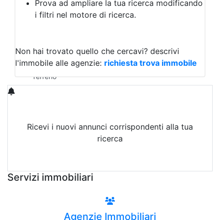
Prova ad ampliare la tua ricerca modificando
Agriturismo
i filtri nel motore di ricerca.
Magazzini
Capannoni
Uffici
Terreni in Affitto
Non hai trovato quello che cercavi?
descrivi
Qualsiasi
l'immobile alle agenzie:
richiesta trova immobile
Terreno edificabile
Terreno
Ricevi i nuovi annunci corrispondenti alla tua
ricerca
Attiva Email-Alert
Servizi immobiliari
Agenzie Immobiliari