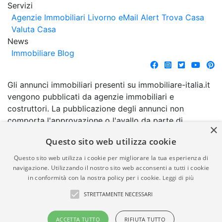
Servizi
Agenzie Immobiliari Livorno
eMail Alert
Trova Casa
Valuta Casa
News
Immobiliare Blog
Gli annunci immobiliari presenti su immobiliare-italia.it
vengono pubblicati da agenzie immobiliari e
costruttori. La pubblicazione degli annunci non
comporta l'approvazione o l'avallo da parte di
×
immobiliare-italia.it nè implica alcuna forma di
Questo sito web utilizza cookie
garanzia da parte di quest'ultima. immobiliare-italia.it
quindi non è responsabile della veridicità, della
Questo sito web utilizza i cookie per migliorare la tua esperienza di
correttezza, della completezza, della normativa in
navigazione. Utilizzando il nostro sito web acconsenti a tutti i cookie
in conformità con la nostra policy per i cookie.
Leggi di più
materia di privacy e/o di alcun altro aspetto dei
suddetti annunci.
STRETTAMENTE NECESSARI
© Copyright 2007 - 2026
Powered by
ACCETTA TUTTO
RIFIUTA TUTTO