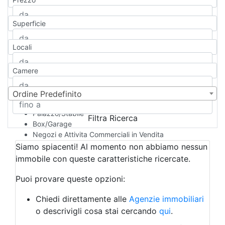
Appartamento
Casa indipendente
Superficie
Casa Semi-indipendente
Attico/Mansarda
Locali
Villa
Villetta a schiera
Camere
Rustico/Casale
Loft/Open space
Camera d'Albergo
Ordine Predefinito
Multiproprietà
Palazzo/Stabile
Filtra Ricerca
Box/Garage
Negozi e Attivita Commerciali in Vendita
Qualsiasi
Siamo spiacenti! Al momento non abbiamo nessun
Attività/Licenza Commerciale
immobile con queste caratteristiche ricercate.
Azienda Agricola
Bar/Ristorante
Puoi provare queste opzioni:
Bed & Breakfast
Albergo
Chiedi direttamente alle
Agenzie immobiliari
Laboratorio Artigianale
o descrivigli cosa stai cercando
qui
.
Negozio/locale commerciale