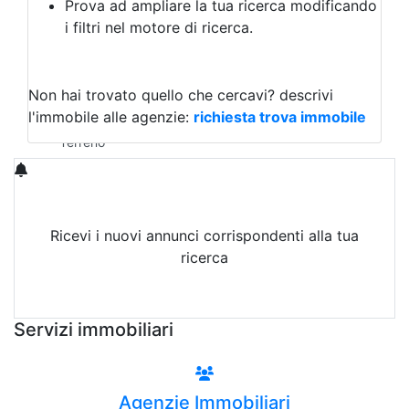
Prova ad ampliare la tua ricerca modificando
Agriturismo
i filtri nel motore di ricerca.
Magazzini
Capannoni
Uffici
Terreni in Vendita
Non hai trovato quello che cercavi?
descrivi
Qualsiasi
l'immobile alle agenzie:
richiesta trova immobile
Terreno edificabile
Terreno
Ricevi i nuovi annunci corrispondenti alla tua
ricerca
Attiva Email-Alert
Servizi immobiliari
Agenzie Immobiliari