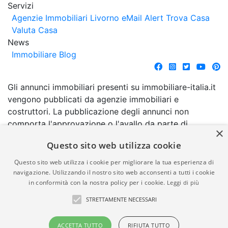
Servizi
Agenzie Immobiliari Livorno
eMail Alert
Trova Casa
Valuta Casa
News
Immobiliare Blog
Gli annunci immobiliari presenti su immobiliare-italia.it
vengono pubblicati da agenzie immobiliari e
costruttori. La pubblicazione degli annunci non
comporta l'approvazione o l'avallo da parte di
×
immobiliare-italia.it nè implica alcuna forma di
Questo sito web utilizza cookie
garanzia da parte di quest'ultima. immobiliare-italia.it
quindi non è responsabile della veridicità, della
Questo sito web utilizza i cookie per migliorare la tua esperienza di
correttezza, della completezza, della normativa in
navigazione. Utilizzando il nostro sito web acconsenti a tutti i cookie
in conformità con la nostra policy per i cookie.
Leggi di più
materia di privacy e/o di alcun altro aspetto dei
suddetti annunci.
STRETTAMENTE NECESSARI
© Copyright 2007 - 2026
Powered by
ACCETTA TUTTO
RIFIUTA TUTTO