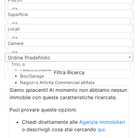
Appartamento
Casa indipendente
Superficie
Casa Semi-indipendente
Attico/Mansarda
Locali
Villa
Villetta a schiera
Camere
Rustico/Casale
Loft/Open space
Camera d'Albergo
Ordine Predefinito
Multiproprietà
Palazzo/Stabile
Filtra Ricerca
Box/Garage
Negozi e Attivita Commerciali all'Asta
Qualsiasi
Siamo spiacenti! Al momento non abbiamo nessun
Attività/Licenza Commerciale
immobile con queste caratteristiche ricercate.
Azienda Agricola
Bar/Ristorante
Puoi provare queste opzioni:
Bed & Breakfast
Albergo
Chiedi direttamente alle
Agenzie immobiliari
Laboratorio Artigianale
o descrivigli cosa stai cercando
qui
.
Negozio/locale commerciale