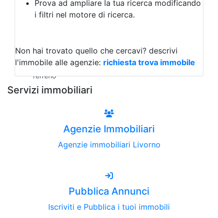
Prova ad ampliare la tua ricerca modificando
Agriturismo
i filtri nel motore di ricerca.
Magazzini
Capannoni
Uffici
Terreni all'Asta
Non hai trovato quello che cercavi?
descrivi
Qualsiasi
l'immobile alle agenzie:
richiesta trova immobile
Terreno edificabile
Terreno
Servizi immobiliari
Agenzie Immobiliari
Agenzie immobiliari Livorno
Pubblica Annunci
Iscriviti e Pubblica i tuoi immobili