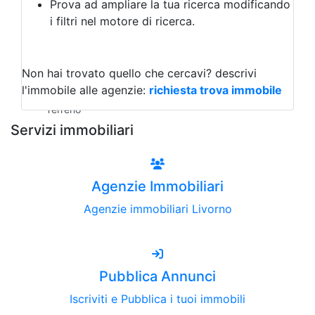
Prova ad ampliare la tua ricerca modificando
Agriturismo
i filtri nel motore di ricerca.
Magazzini
Capannoni
Uffici
Terreni all'Asta
Non hai trovato quello che cercavi?
descrivi
Qualsiasi
l'immobile alle agenzie:
richiesta trova immobile
Terreno edificabile
Terreno
Servizi immobiliari
Agenzie Immobiliari
Agenzie immobiliari Livorno
Pubblica Annunci
Iscriviti e Pubblica i tuoi immobili