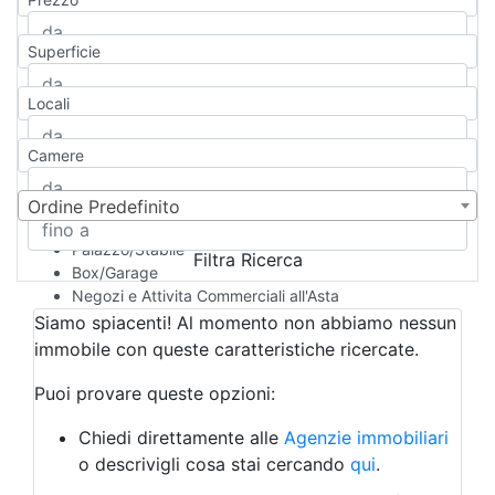
Appartamento
Casa indipendente
Superficie
Casa Semi-indipendente
Attico/Mansarda
Locali
Villa
Villetta a schiera
Camere
Rustico/Casale
Loft/Open space
Camera d'Albergo
Ordine Predefinito
Multiproprietà
Palazzo/Stabile
Filtra Ricerca
Box/Garage
Negozi e Attivita Commerciali all'Asta
Qualsiasi
Siamo spiacenti! Al momento non abbiamo nessun
Attività/Licenza Commerciale
immobile con queste caratteristiche ricercate.
Azienda Agricola
Bar/Ristorante
Puoi provare queste opzioni:
Bed & Breakfast
Albergo
Chiedi direttamente alle
Agenzie immobiliari
Laboratorio Artigianale
o descrivigli cosa stai cercando
qui
.
Negozio/locale commerciale