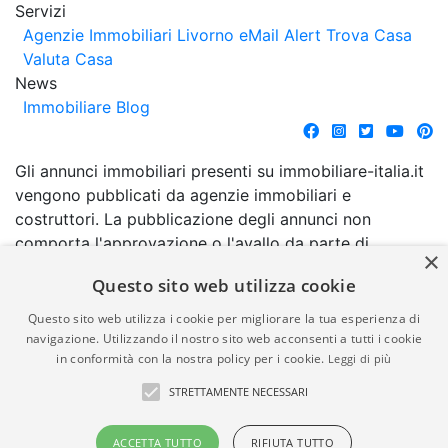
Servizi
Agenzie Immobiliari Livorno
eMail Alert
Trova Casa
Valuta Casa
News
Immobiliare Blog
Gli annunci immobiliari presenti su immobiliare-italia.it
vengono pubblicati da agenzie immobiliari e
costruttori. La pubblicazione degli annunci non
comporta l'approvazione o l'avallo da parte di
×
immobiliare-italia.it nè implica alcuna forma di
Questo sito web utilizza cookie
garanzia da parte di quest'ultima. immobiliare-italia.it
quindi non è responsabile della veridicità, della
Questo sito web utilizza i cookie per migliorare la tua esperienza di
correttezza, della completezza, della normativa in
navigazione. Utilizzando il nostro sito web acconsenti a tutti i cookie
in conformità con la nostra policy per i cookie.
Leggi di più
materia di privacy e/o di alcun altro aspetto dei
suddetti annunci.
STRETTAMENTE NECESSARI
© Copyright 2007 - 2026
Powered by
ACCETTA TUTTO
RIFIUTA TUTTO