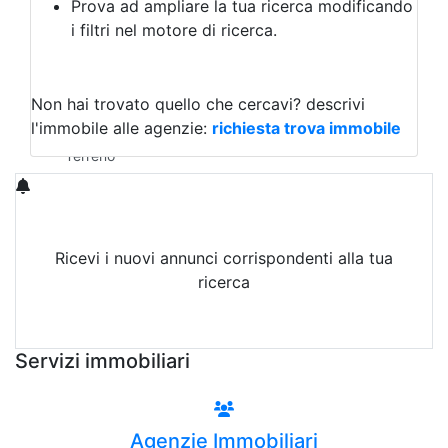
Prova ad ampliare la tua ricerca modificando
Agriturismo
i filtri nel motore di ricerca.
Magazzini
Capannoni
Uffici
Terreni in Affitto
Non hai trovato quello che cercavi?
descrivi
Qualsiasi
l'immobile alle agenzie:
richiesta trova immobile
Terreno edificabile
Terreno
Ricevi i nuovi annunci corrispondenti alla tua
ricerca
Attiva Email-Alert
Servizi immobiliari
Agenzie Immobiliari