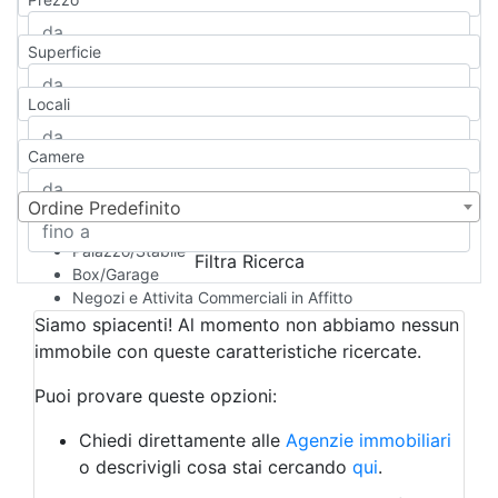
Appartamento
Casa indipendente
Superficie
Casa Semi-indipendente
Attico/Mansarda
Locali
Villa
Villetta a schiera
Camere
Rustico/Casale
Loft/Open space
Camera d'Albergo
Ordine Predefinito
Multiproprietà
Palazzo/Stabile
Filtra Ricerca
Box/Garage
Negozi e Attivita Commerciali in Affitto
Qualsiasi
Siamo spiacenti! Al momento non abbiamo nessun
Attività/Licenza Commerciale
immobile con queste caratteristiche ricercate.
Azienda Agricola
Bar/Ristorante
Puoi provare queste opzioni:
Bed & Breakfast
Albergo
Chiedi direttamente alle
Agenzie immobiliari
Laboratorio Artigianale
o descrivigli cosa stai cercando
qui
.
Negozio/locale commerciale