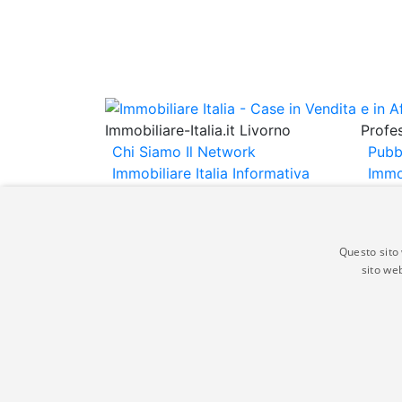
Immobiliare-Italia.it Livorno
Profes
Chi Siamo
Il Network
Pubb
Immobiliare Italia
Informativa
Immo
Privacy
Informativa Cookie
Immob
Contatti
Espo
Annu
Questo sito 
sito web
Gli annunci immobiliari presenti su immobili
non comporta l'approvazione o l'avallo da pa
italia.it quindi non è responsabile della ver
aspetto dei suddetti annunci.
© Copyright 2007 - 2026 Immobiliare-Itali