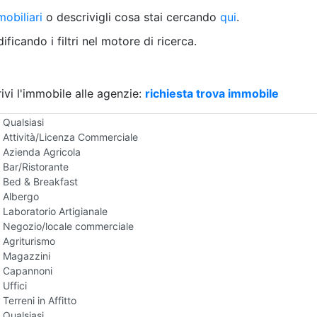
Villetta a schiera
obiliari
o descrivigli cosa stai cercando
qui
.
Rustico/Casale
Loft/Open space
ficando i filtri nel motore di ricerca.
Camera d'Albergo
Multiproprietà
Palazzo/Stabile
ivi l'immobile alle agenzie:
Box/Garage
richiesta trova immobile
Negozi e Attivita Commerciali in Affitto
Qualsiasi
Attività/Licenza Commerciale
Azienda Agricola
Bar/Ristorante
Bed & Breakfast
Albergo
Laboratorio Artigianale
Negozio/locale commerciale
Agriturismo
Magazzini
Capannoni
Uffici
Terreni in Affitto
Qualsiasi