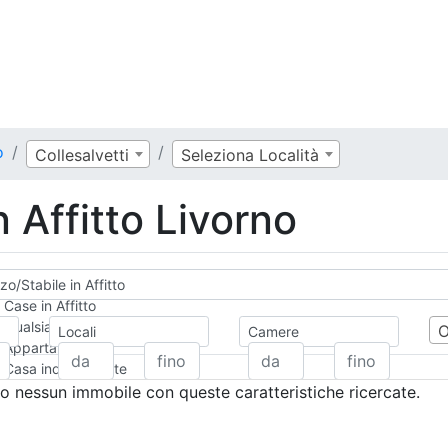
o
Collesalvetti
Seleziona Località
n Affitto Livorno
zo/Stabile in Affitto
Case in Affitto
Qualsiasi
Locali
Camere
Appartamento
Casa indipendente
Casa Semi-indipendente
 nessun immobile con queste caratteristiche ricercate.
Attico/Mansarda
Villa