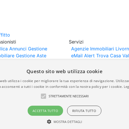
sionisti
Servizi
lica Annunci
Gestione
Agenzie Immobiliari Livor
biliare
Gestione Aste
eMail Alert
Trova Casa
Va
iliari
Portali Partner
Casa
rtazione
Importazione
Questo sito web utilizza cookie
nci da Sito Web
web utilizza i cookie per migliorare la tua esperienza di navigazione. Utilizza
 acconsenti a tutti i cookie in conformità con la nostra policy per i cookie.
Leg
are-italia.it vengono pubblicati da agenzie immobiliari e co
STRETTAMENTE NECESSARI
rte di immobiliare-italia.it nè implica alcuna forma di gar
idicità, della correttezza, della completezza, della normativa
ACCETTA TUTTO
RIFIUTA TUTTO
MOSTRA DETTAGLI
a.it - Part. IVA 00587600453
Power