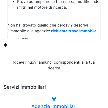
Prova ad ampliare la tua ricerca modificando
Agriturismo
i filtri nel motore di ricerca.
Magazzini
Capannoni
Uffici
Terreni in Affitto
Non hai trovato quello che cercavi?
descrivi
Qualsiasi
l'immobile alle agenzie:
richiesta trova immobile
Terreno edificabile
Terreno
Ricevi i nuovi annunci corrispondenti alla tua
ricerca
Attiva Email-Alert
Servizi immobiliari
Agenzie Immobiliari