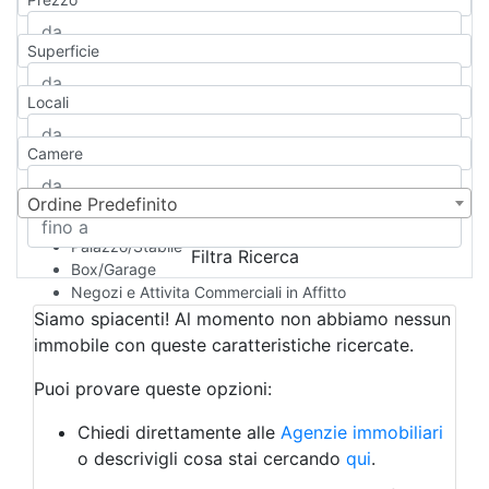
Appartamento
Casa indipendente
Superficie
Casa Semi-indipendente
Attico/Mansarda
Locali
Villa
Villetta a schiera
Camere
Rustico/Casale
Loft/Open space
Camera d'Albergo
Ordine Predefinito
Multiproprietà
Palazzo/Stabile
Filtra Ricerca
Box/Garage
Negozi e Attivita Commerciali in Affitto
Qualsiasi
Siamo spiacenti! Al momento non abbiamo nessun
Attività/Licenza Commerciale
immobile con queste caratteristiche ricercate.
Azienda Agricola
Bar/Ristorante
Puoi provare queste opzioni:
Bed & Breakfast
Albergo
Chiedi direttamente alle
Agenzie immobiliari
Laboratorio Artigianale
o descrivigli cosa stai cercando
qui
.
Negozio/locale commerciale