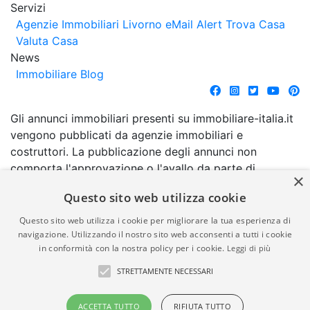
Servizi
Agenzie Immobiliari Livorno
eMail Alert
Trova Casa
Valuta Casa
News
Immobiliare Blog
Gli annunci immobiliari presenti su immobiliare-italia.it
vengono pubblicati da agenzie immobiliari e
costruttori. La pubblicazione degli annunci non
comporta l'approvazione o l'avallo da parte di
×
immobiliare-italia.it nè implica alcuna forma di
Questo sito web utilizza cookie
garanzia da parte di quest'ultima. immobiliare-italia.it
quindi non è responsabile della veridicità, della
Questo sito web utilizza i cookie per migliorare la tua esperienza di
correttezza, della completezza, della normativa in
navigazione. Utilizzando il nostro sito web acconsenti a tutti i cookie
in conformità con la nostra policy per i cookie.
Leggi di più
materia di privacy e/o di alcun altro aspetto dei
suddetti annunci.
STRETTAMENTE NECESSARI
© Copyright 2007 - 2026
Powered by
ACCETTA TUTTO
RIFIUTA TUTTO