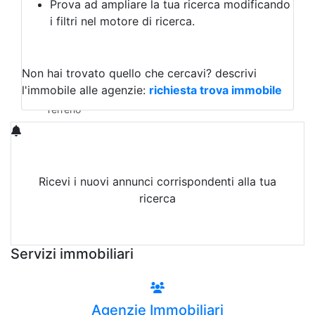
Prova ad ampliare la tua ricerca modificando
Agriturismo
i filtri nel motore di ricerca.
Magazzini
Capannoni
Uffici
Terreni in Affitto
Non hai trovato quello che cercavi?
descrivi
Qualsiasi
l'immobile alle agenzie:
richiesta trova immobile
Terreno edificabile
Terreno
Ricevi i nuovi annunci corrispondenti alla tua
ricerca
Attiva Email-Alert
Servizi immobiliari
Agenzie Immobiliari