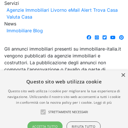
Servizi
Agenzie Immobiliari Livorno
eMail Alert
Trova Casa
Valuta Casa
News
Immobiliare Blog
Gli annunci immobiliari presenti su immobiliare-italia.it
vengono pubblicati da agenzie immobiliari e
costruttori. La pubblicazione degli annunci non
comporta l'approvazione o l'avallo da parte di
×
immobiliare-italia.it nè implica alcuna forma di
Questo sito web utilizza cookie
garanzia da parte di quest'ultima. immobiliare-italia.it
quindi non è responsabile della veridicità, della
Questo sito web utilizza i cookie per migliorare la tua esperienza di
correttezza, della completezza, della normativa in
navigazione. Utilizzando il nostro sito web acconsenti a tutti i cookie
in conformità con la nostra policy per i cookie.
Leggi di più
materia di privacy e/o di alcun altro aspetto dei
suddetti annunci.
STRETTAMENTE NECESSARI
© Copyright 2007 - 2026
Powered by
ACCETTA TUTTO
RIFIUTA TUTTO