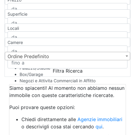
Appartamento
Casa indipendente
Superficie
Casa Semi-indipendente
Attico/Mansarda
Locali
Villa
Villetta a schiera
Camere
Rustico/Casale
Loft/Open space
Camera d'Albergo
Ordine Predefinito
Multiproprietà
Palazzo/Stabile
Filtra Ricerca
Box/Garage
Negozi e Attivita Commerciali in Affitto
Qualsiasi
Siamo spiacenti! Al momento non abbiamo nessun
Attività/Licenza Commerciale
immobile con queste caratteristiche ricercate.
Azienda Agricola
Bar/Ristorante
Puoi provare queste opzioni:
Bed & Breakfast
Albergo
Chiedi direttamente alle
Agenzie immobiliari
Laboratorio Artigianale
o descrivigli cosa stai cercando
qui
.
Negozio/locale commerciale