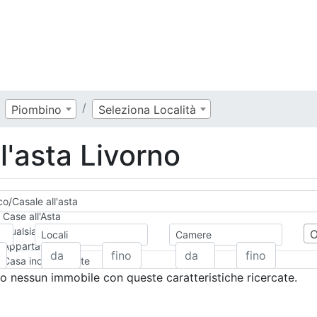
Piombino
Seleziona Località
l'asta Livorno
co/Casale all'asta
Case all'Asta
Qualsiasi
Locali
Camere
Appartamento
Casa indipendente
Casa Semi-indipendente
 nessun immobile con queste caratteristiche ricercate.
Attico/Mansarda
Villa