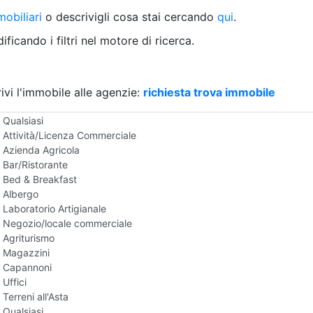
Villetta a schiera
obiliari
o descrivigli cosa stai cercando
qui
.
Rustico/Casale
Loft/Open space
ficando i filtri nel motore di ricerca.
Camera d'Albergo
Multiproprietà
Palazzo/Stabile
ivi l'immobile alle agenzie:
Box/Garage
richiesta trova immobile
Negozi e Attivita Commerciali all'Asta
Qualsiasi
Attività/Licenza Commerciale
Azienda Agricola
Bar/Ristorante
Bed & Breakfast
Albergo
Laboratorio Artigianale
Negozio/locale commerciale
Agriturismo
Magazzini
Capannoni
Uffici
Terreni all'Asta
Qualsiasi