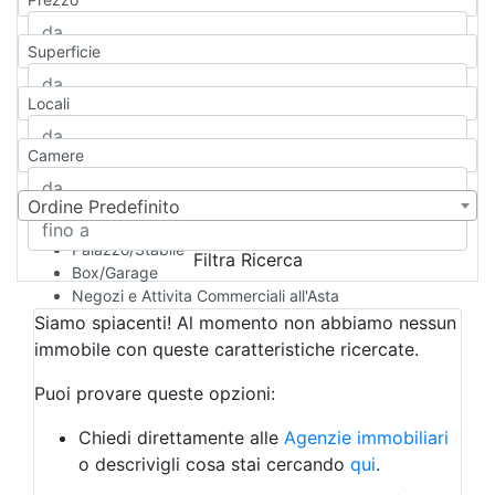
Appartamento
Casa indipendente
Superficie
Casa Semi-indipendente
Attico/Mansarda
Locali
Villa
Villetta a schiera
Camere
Rustico/Casale
Loft/Open space
Camera d'Albergo
Ordine Predefinito
Multiproprietà
Palazzo/Stabile
Filtra Ricerca
Box/Garage
Negozi e Attivita Commerciali all'Asta
Qualsiasi
Siamo spiacenti! Al momento non abbiamo nessun
Attività/Licenza Commerciale
immobile con queste caratteristiche ricercate.
Azienda Agricola
Bar/Ristorante
Puoi provare queste opzioni:
Bed & Breakfast
Albergo
Chiedi direttamente alle
Agenzie immobiliari
Laboratorio Artigianale
o descrivigli cosa stai cercando
qui
.
Negozio/locale commerciale