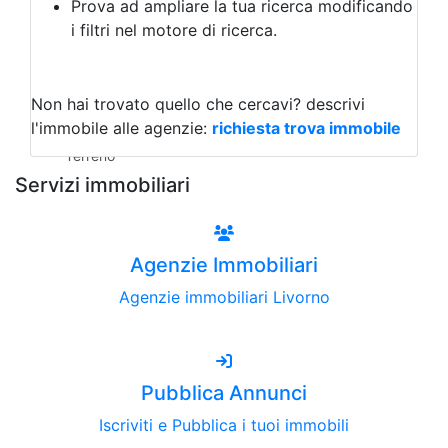
Prova ad ampliare la tua ricerca modificando
Agriturismo
i filtri nel motore di ricerca.
Magazzini
Capannoni
Uffici
Terreni all'Asta
Non hai trovato quello che cercavi?
descrivi
Qualsiasi
l'immobile alle agenzie:
richiesta trova immobile
Terreno edificabile
Terreno
Servizi immobiliari
Agenzie Immobiliari
Agenzie immobiliari Livorno
Pubblica Annunci
Iscriviti e Pubblica i tuoi immobili