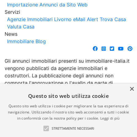
Importazione Annunci da Sito Web
Servizi
Agenzie Immobiliari Livorno
eMail Alert
Trova Casa
Valuta Casa
News
Immobiliare Blog
Gli annunci immobiliari presenti su immobiliare-italia.it
vengono pubblicati da agenzie immobiliari e
costruttori. La pubblicazione degli annunci non
comporta l'approvazione o l'avallo da parte di
×
immobiliare-italia.it nè implica alcuna forma di
Questo sito web utilizza cookie
garanzia da parte di quest'ultima. immobiliare-italia.it
quindi non è responsabile della veridicità, della
Questo sito web utilizza i cookie per migliorare la tua esperienza di
correttezza, della completezza, della normativa in
navigazione. Utilizzando il nostro sito web acconsenti a tutti i cookie
in conformità con la nostra policy per i cookie.
Leggi di più
materia di privacy e/o di alcun altro aspetto dei
suddetti annunci.
STRETTAMENTE NECESSARI