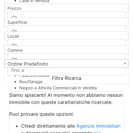
Case in Vendita
Qualsiasi
Prezzo
Appartamento
Casa indipendente
Superficie
Casa Semi-indipendente
Attico/Mansarda
Locali
Villa
Villetta a schiera
Camere
Rustico/Casale
Loft/Open space
Camera d'Albergo
Ordine Predefinito
Multiproprietà
Palazzo/Stabile
Filtra Ricerca
Box/Garage
Negozi e Attivita Commerciali in Vendita
Qualsiasi
Siamo spiacenti! Al momento non abbiamo nessun
Attività/Licenza Commerciale
immobile con queste caratteristiche ricercate.
Azienda Agricola
Bar/Ristorante
Puoi provare queste opzioni:
Bed & Breakfast
Albergo
Chiedi direttamente alle
Agenzie immobiliari
Laboratorio Artigianale