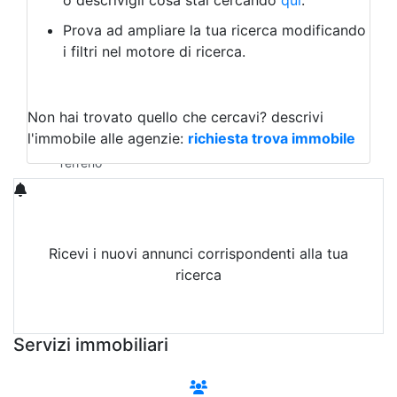
o descrivigli cosa stai cercando
qui
.
Negozio/locale commerciale
Prova ad ampliare la tua ricerca modificando
Agriturismo
i filtri nel motore di ricerca.
Magazzini
Capannoni
Uffici
Terreni in Vendita
Non hai trovato quello che cercavi?
descrivi
Qualsiasi
l'immobile alle agenzie:
richiesta trova immobile
Terreno edificabile
Terreno
Ricevi i nuovi annunci corrispondenti alla tua
ricerca
Attiva Email-Alert
Servizi immobiliari