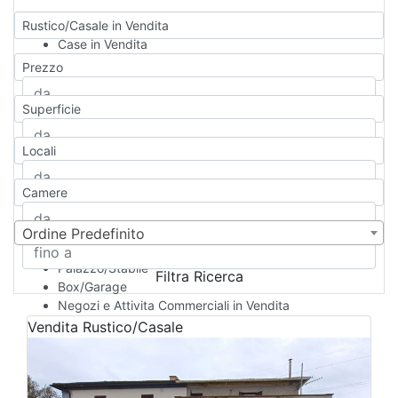
Rustico/Casale in Vendita
Case in Vendita
Qualsiasi
Prezzo
Appartamento
Casa indipendente
Superficie
Casa Semi-indipendente
Attico/Mansarda
Locali
Villa
Villetta a schiera
Camere
Rustico/Casale
Loft/Open space
Camera d'Albergo
Ordine Predefinito
Multiproprietà
Palazzo/Stabile
Filtra Ricerca
Box/Garage
Negozi e Attivita Commerciali in Vendita
Qualsiasi
Vendita
Rustico/Casale
Attività/Licenza Commerciale
Azienda Agricola
Bar/Ristorante