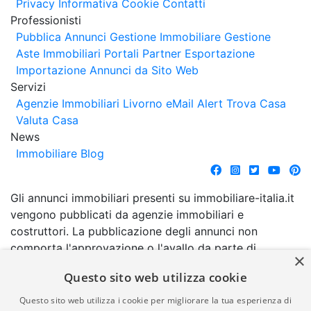
Privacy
Informativa Cookie
Contatti
Professionisti
Pubblica Annunci
Gestione Immobiliare
Gestione
Aste Immobiliari
Portali Partner Esportazione
Importazione Annunci da Sito Web
Servizi
Agenzie Immobiliari Livorno
eMail Alert
Trova Casa
Valuta Casa
News
Immobiliare Blog
Gli annunci immobiliari presenti su immobiliare-italia.it
vengono pubblicati da agenzie immobiliari e
costruttori. La pubblicazione degli annunci non
comporta l'approvazione o l'avallo da parte di
×
immobiliare-italia.it nè implica alcuna forma di
Questo sito web utilizza cookie
garanzia da parte di quest'ultima. immobiliare-italia.it
quindi non è responsabile della veridicità, della
Questo sito web utilizza i cookie per migliorare la tua esperienza di