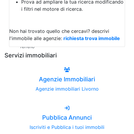
Prova ad ampliare la tua ricerca modificando
Agriturismo
i filtri nel motore di ricerca.
Magazzini
Capannoni
Uffici
Terreni all'Asta
Non hai trovato quello che cercavi?
descrivi
Qualsiasi
l'immobile alle agenzie:
richiesta trova immobile
Terreno edificabile
Terreno
Servizi immobiliari
Agenzie Immobiliari
Agenzie immobiliari Livorno
Pubblica Annunci
Iscriviti e Pubblica i tuoi immobili