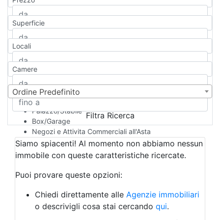
Appartamento
Casa indipendente
Superficie
Casa Semi-indipendente
Attico/Mansarda
Locali
Villa
Villetta a schiera
Camere
Rustico/Casale
Loft/Open space
Camera d'Albergo
Ordine Predefinito
Multiproprietà
Palazzo/Stabile
Filtra Ricerca
Box/Garage
Negozi e Attivita Commerciali all'Asta
Qualsiasi
Siamo spiacenti! Al momento non abbiamo nessun
Attività/Licenza Commerciale
immobile con queste caratteristiche ricercate.
Azienda Agricola
Bar/Ristorante
Puoi provare queste opzioni:
Bed & Breakfast
Albergo
Chiedi direttamente alle
Agenzie immobiliari
Laboratorio Artigianale
o descrivigli cosa stai cercando
qui
.
Negozio/locale commerciale