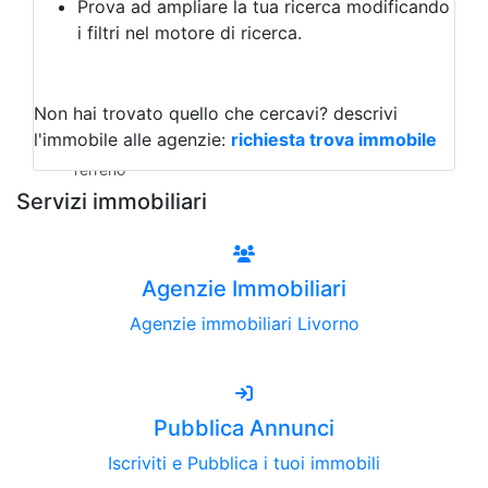
Prova ad ampliare la tua ricerca modificando
Agriturismo
i filtri nel motore di ricerca.
Magazzini
Capannoni
Uffici
Terreni all'Asta
Non hai trovato quello che cercavi?
descrivi
Qualsiasi
l'immobile alle agenzie:
richiesta trova immobile
Terreno edificabile
Terreno
Servizi immobiliari
Agenzie Immobiliari
Agenzie immobiliari Livorno
Pubblica Annunci
Iscriviti e Pubblica i tuoi immobili