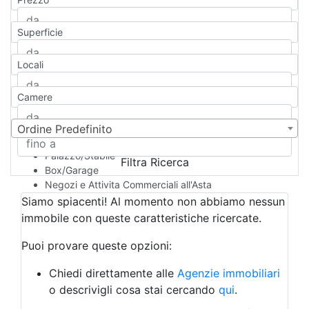
Appartamento
Casa indipendente
Superficie
Casa Semi-indipendente
Attico/Mansarda
Locali
Villa
Villetta a schiera
Camere
Rustico/Casale
Loft/Open space
Camera d'Albergo
Ordine Predefinito
Multiproprietà
Palazzo/Stabile
Filtra Ricerca
Box/Garage
Negozi e Attivita Commerciali all'Asta
Qualsiasi
Siamo spiacenti! Al momento non abbiamo nessun
Attività/Licenza Commerciale
immobile con queste caratteristiche ricercate.
Azienda Agricola
Bar/Ristorante
Puoi provare queste opzioni:
Bed & Breakfast
Albergo
Chiedi direttamente alle
Agenzie immobiliari
Laboratorio Artigianale
o descrivigli cosa stai cercando
qui
.
Negozio/locale commerciale