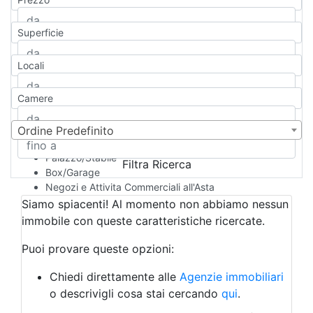
Appartamento
Casa indipendente
Superficie
Casa Semi-indipendente
Attico/Mansarda
Locali
Villa
Villetta a schiera
Camere
Rustico/Casale
Loft/Open space
Camera d'Albergo
Ordine Predefinito
Multiproprietà
Palazzo/Stabile
Filtra Ricerca
Box/Garage
Negozi e Attivita Commerciali all'Asta
Qualsiasi
Siamo spiacenti! Al momento non abbiamo nessun
Attività/Licenza Commerciale
immobile con queste caratteristiche ricercate.
Azienda Agricola
Bar/Ristorante
Puoi provare queste opzioni:
Bed & Breakfast
Albergo
Chiedi direttamente alle
Agenzie immobiliari
Laboratorio Artigianale
o descrivigli cosa stai cercando
qui
.
Negozio/locale commerciale