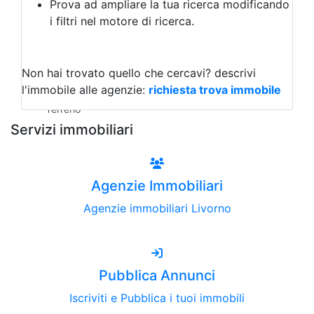
Prova ad ampliare la tua ricerca modificando
Agriturismo
i filtri nel motore di ricerca.
Magazzini
Capannoni
Uffici
Terreni all'Asta
Non hai trovato quello che cercavi?
descrivi
Qualsiasi
l'immobile alle agenzie:
richiesta trova immobile
Terreno edificabile
Terreno
Servizi immobiliari
Agenzie Immobiliari
Agenzie immobiliari Livorno
Pubblica Annunci
Iscriviti e Pubblica i tuoi immobili