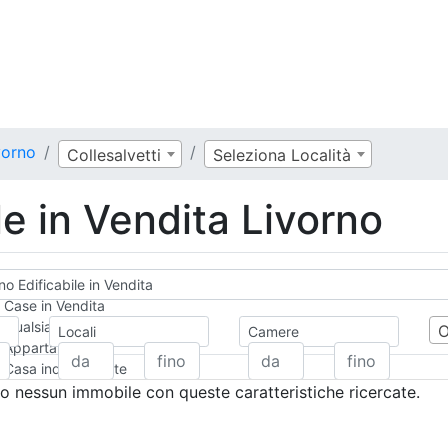
vorno
Collesalvetti
Seleziona Località
le in Vendita Livorno
no Edificabile in Vendita
Case in Vendita
Qualsiasi
Locali
Camere
Appartamento
Casa indipendente
Casa Semi-indipendente
 nessun immobile con queste caratteristiche ricercate.
Attico/Mansarda
Villa