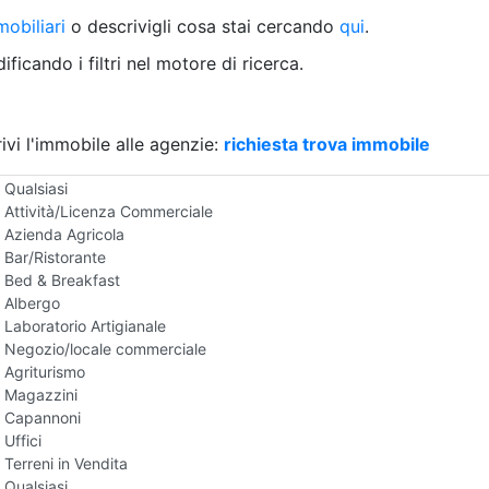
Villetta a schiera
obiliari
o descrivigli cosa stai cercando
qui
.
Rustico/Casale
Loft/Open space
ficando i filtri nel motore di ricerca.
Camera d'Albergo
Multiproprietà
Palazzo/Stabile
ivi l'immobile alle agenzie:
Box/Garage
richiesta trova immobile
Negozi e Attivita Commerciali in Vendita
Qualsiasi
Attività/Licenza Commerciale
Azienda Agricola
Bar/Ristorante
Bed & Breakfast
Albergo
Laboratorio Artigianale
Negozio/locale commerciale
Agriturismo
Magazzini
Capannoni
Uffici
Terreni in Vendita
Qualsiasi