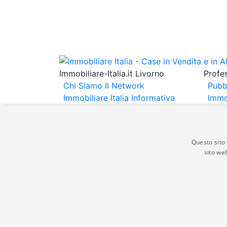
Immobiliare-Italia.it Livorno
Profes
Chi Siamo
Il Network
Pubb
Immobiliare Italia
Informativa
Immo
Privacy
Informativa Cookie
Immob
Contatti
Espo
Annu
Questo sito 
sito web
Gli annunci immobiliari presenti su immobili
non comporta l'approvazione o l'avallo da pa
italia.it quindi non è responsabile della ver
aspetto dei suddetti annunci.
© Copyright 2007 - 2026 Immobiliare-Itali