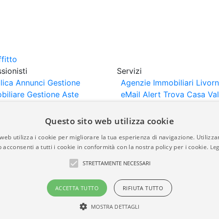
sionisti
Servizi
lica Annunci
Gestione
Agenzie Immobiliari Livor
biliare
Gestione Aste
eMail Alert
Trova Casa
Va
iliari
Portali Partner
Casa
rtazione
Importazione
Questo sito web utilizza cookie
nci da Sito Web
web utilizza i cookie per migliorare la tua esperienza di navigazione. Utilizza
 acconsenti a tutti i cookie in conformità con la nostra policy per i cookie.
Leg
are-italia.it vengono pubblicati da agenzie immobiliari e co
STRETTAMENTE NECESSARI
rte di immobiliare-italia.it nè implica alcuna forma di gar
idicità, della correttezza, della completezza, della normativa
ACCETTA TUTTO
RIFIUTA TUTTO
MOSTRA DETTAGLI
a.it - Part. IVA 00587600453
Power