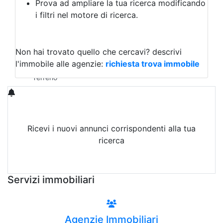
Prova ad ampliare la tua ricerca modificando
Agriturismo
i filtri nel motore di ricerca.
Magazzini
Capannoni
Uffici
Terreni in Vendita
Non hai trovato quello che cercavi?
descrivi
Qualsiasi
l'immobile alle agenzie:
richiesta trova immobile
Terreno edificabile
Terreno
Ricevi i nuovi annunci corrispondenti alla tua
ricerca
Attiva Email-Alert
Servizi immobiliari
Agenzie Immobiliari