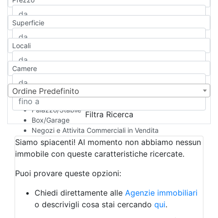
Appartamento
Casa indipendente
Superficie
Casa Semi-indipendente
Attico/Mansarda
Locali
Villa
Villetta a schiera
Camere
Rustico/Casale
Loft/Open space
Camera d'Albergo
Ordine Predefinito
Multiproprietà
Palazzo/Stabile
Filtra Ricerca
Box/Garage
Negozi e Attivita Commerciali in Vendita
Qualsiasi
Siamo spiacenti! Al momento non abbiamo nessun
Attività/Licenza Commerciale
immobile con queste caratteristiche ricercate.
Azienda Agricola
Bar/Ristorante
Puoi provare queste opzioni:
Bed & Breakfast
Albergo
Chiedi direttamente alle
Agenzie immobiliari
Laboratorio Artigianale
o descrivigli cosa stai cercando
qui
.
Negozio/locale commerciale