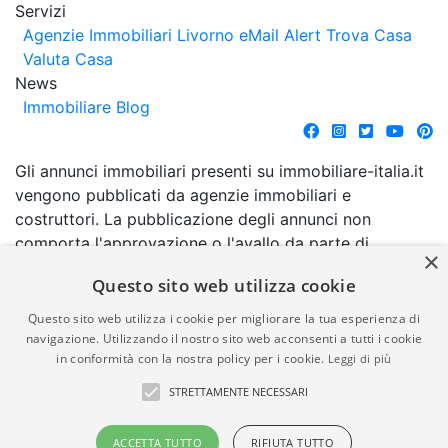
Servizi
Agenzie Immobiliari Livorno
eMail Alert
Trova Casa
Valuta Casa
News
Immobiliare Blog
Gli annunci immobiliari presenti su immobiliare-italia.it
vengono pubblicati da agenzie immobiliari e
costruttori. La pubblicazione degli annunci non
comporta l'approvazione o l'avallo da parte di
×
immobiliare-italia.it nè implica alcuna forma di
Questo sito web utilizza cookie
garanzia da parte di quest'ultima. immobiliare-italia.it
quindi non è responsabile della veridicità, della
Questo sito web utilizza i cookie per migliorare la tua esperienza di
correttezza, della completezza, della normativa in
navigazione. Utilizzando il nostro sito web acconsenti a tutti i cookie
in conformità con la nostra policy per i cookie.
Leggi di più
materia di privacy e/o di alcun altro aspetto dei
suddetti annunci.
STRETTAMENTE NECESSARI
© Copyright 2007 - 2026
Powered by
ACCETTA TUTTO
RIFIUTA TUTTO