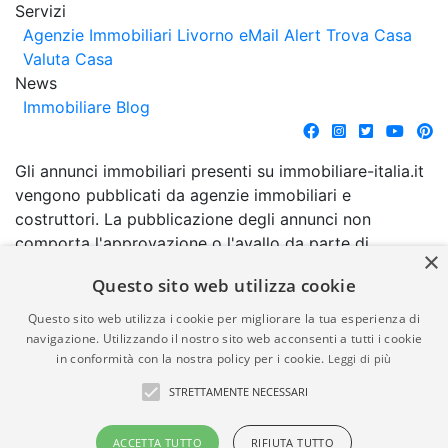
Servizi
Agenzie Immobiliari Livorno
eMail Alert
Trova Casa
Valuta Casa
News
Immobiliare Blog
Gli annunci immobiliari presenti su immobiliare-italia.it
vengono pubblicati da agenzie immobiliari e
costruttori. La pubblicazione degli annunci non
comporta l'approvazione o l'avallo da parte di
×
immobiliare-italia.it nè implica alcuna forma di
Questo sito web utilizza cookie
garanzia da parte di quest'ultima. immobiliare-italia.it
quindi non è responsabile della veridicità, della
Questo sito web utilizza i cookie per migliorare la tua esperienza di
correttezza, della completezza, della normativa in
navigazione. Utilizzando il nostro sito web acconsenti a tutti i cookie
in conformità con la nostra policy per i cookie.
Leggi di più
materia di privacy e/o di alcun altro aspetto dei
suddetti annunci.
STRETTAMENTE NECESSARI
© Copyright 2007 - 2026
Powered by
ACCETTA TUTTO
RIFIUTA TUTTO