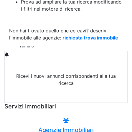
Prova ad ampliare la tua ricerca modificando
Agriturismo
i filtri nel motore di ricerca.
Magazzini
Capannoni
Uffici
Terreni in Affitto
Non hai trovato quello che cercavi?
descrivi
Qualsiasi
l'immobile alle agenzie:
richiesta trova immobile
Terreno edificabile
Terreno
Ricevi i nuovi annunci corrispondenti alla tua
ricerca
Attiva Email-Alert
Servizi immobiliari
Agenzie Immobiliari