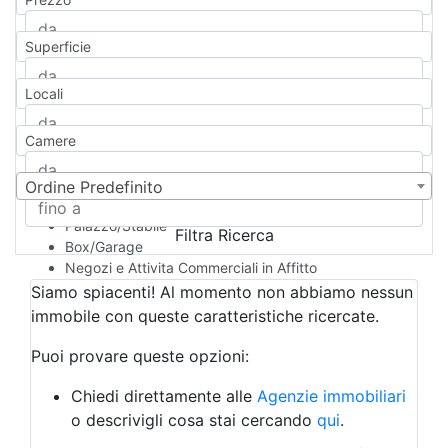
Appartamento
Casa indipendente
Superficie
Casa Semi-indipendente
Attico/Mansarda
Locali
Villa
Villetta a schiera
Camere
Rustico/Casale
Loft/Open space
Camera d'Albergo
Ordine Predefinito
Multiproprietà
Palazzo/Stabile
Filtra Ricerca
Box/Garage
Negozi e Attivita Commerciali in Affitto
Qualsiasi
Siamo spiacenti! Al momento non abbiamo nessun
Attività/Licenza Commerciale
immobile con queste caratteristiche ricercate.
Azienda Agricola
Bar/Ristorante
Puoi provare queste opzioni:
Bed & Breakfast
Albergo
Chiedi direttamente alle
Agenzie immobiliari
Laboratorio Artigianale
o descrivigli cosa stai cercando
qui
.
Negozio/locale commerciale