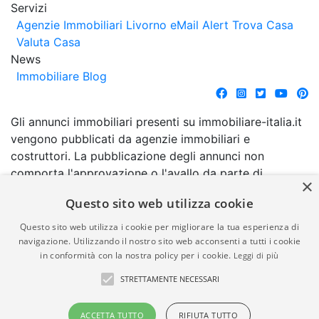
Servizi
Agenzie Immobiliari Livorno
eMail Alert
Trova Casa
Valuta Casa
News
Immobiliare Blog
Gli annunci immobiliari presenti su immobiliare-italia.it
vengono pubblicati da agenzie immobiliari e
costruttori. La pubblicazione degli annunci non
comporta l'approvazione o l'avallo da parte di
×
immobiliare-italia.it nè implica alcuna forma di
Questo sito web utilizza cookie
garanzia da parte di quest'ultima. immobiliare-italia.it
quindi non è responsabile della veridicità, della
Questo sito web utilizza i cookie per migliorare la tua esperienza di
correttezza, della completezza, della normativa in
navigazione. Utilizzando il nostro sito web acconsenti a tutti i cookie
in conformità con la nostra policy per i cookie.
Leggi di più
materia di privacy e/o di alcun altro aspetto dei
suddetti annunci.
STRETTAMENTE NECESSARI
© Copyright 2007 - 2026
Powered by
ACCETTA TUTTO
RIFIUTA TUTTO