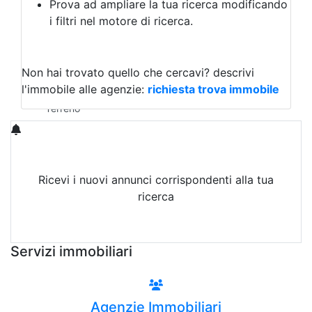
Prova ad ampliare la tua ricerca modificando
Agriturismo
i filtri nel motore di ricerca.
Magazzini
Capannoni
Uffici
Terreni in Vendita
Non hai trovato quello che cercavi?
descrivi
Qualsiasi
l'immobile alle agenzie:
richiesta trova immobile
Terreno edificabile
Terreno
Ricevi i nuovi annunci corrispondenti alla tua
ricerca
Attiva Email-Alert
Servizi immobiliari
Agenzie Immobiliari