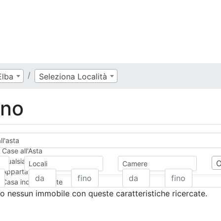
Elba
Seleziona Località
rno
all'asta
Case all'Asta
Qualsiasi
Locali
Camere
Appartamento
Casa indipendente
Casa Semi-indipendente
 nessun immobile con queste caratteristiche ricercate.
Attico/Mansarda
Villa