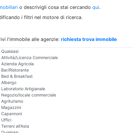
Villetta a schiera
obiliari
o descrivigli cosa stai cercando
qui
.
Rustico/Casale
Loft/Open space
ficando i filtri nel motore di ricerca.
Camera d'Albergo
Multiproprietà
Palazzo/Stabile
ivi l'immobile alle agenzie:
Box/Garage
richiesta trova immobile
Negozi e Attivita Commerciali all'Asta
Qualsiasi
Attività/Licenza Commerciale
Azienda Agricola
Bar/Ristorante
Bed & Breakfast
Albergo
Laboratorio Artigianale
Negozio/locale commerciale
Agriturismo
Magazzini
Capannoni
Uffici
Terreni all'Asta
Qualsiasi