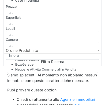
Case in Vendita
Qualsiasi
Prezzo
Appartamento
Casa indipendente
Superficie
Casa Semi-indipendente
Attico/Mansarda
Locali
Villa
Villetta a schiera
Camere
Rustico/Casale
Loft/Open space
Camera d'Albergo
Ordine Predefinito
Multiproprietà
Palazzo/Stabile
Filtra Ricerca
Box/Garage
Negozi e Attivita Commerciali in Vendita
Qualsiasi
Siamo spiacenti! Al momento non abbiamo nessun
Attività/Licenza Commerciale
immobile con queste caratteristiche ricercate.
Azienda Agricola
Bar/Ristorante
Puoi provare queste opzioni:
Bed & Breakfast
Albergo
Chiedi direttamente alle
Agenzie immobiliari
Laboratorio Artigianale