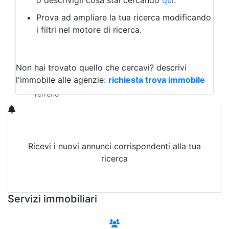
o descrivigli cosa stai cercando
qui
.
Negozio/locale commerciale
Prova ad ampliare la tua ricerca modificando
Agriturismo
i filtri nel motore di ricerca.
Magazzini
Capannoni
Uffici
Terreni in Vendita
Non hai trovato quello che cercavi?
descrivi
Qualsiasi
l'immobile alle agenzie:
richiesta trova immobile
Terreno edificabile
Terreno
Ricevi i nuovi annunci corrispondenti alla tua
ricerca
Attiva Email-Alert
Servizi immobiliari