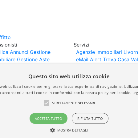
sionisti
Servizi
lica Annunci
Gestione
Agenzie Immobiliari Livor
biliare
Gestione Aste
eMail Alert
Trova Casa
Va
iliari
Portali Partner
Casa
rtazione
Importazione
Questo sito web utilizza cookie
nci da Sito Web
web utilizza i cookie per migliorare la tua esperienza di navigazione. Utilizza
 acconsenti a tutti i cookie in conformità con la nostra policy per i cookie.
Leg
are-italia.it vengono pubblicati da agenzie immobiliari e co
STRETTAMENTE NECESSARI
rte di immobiliare-italia.it nè implica alcuna forma di gar
idicità, della correttezza, della completezza, della normativa
ACCETTA TUTTO
RIFIUTA TUTTO
MOSTRA DETTAGLI
a.it - Part. IVA 00587600453
Power