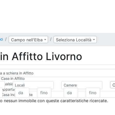
no
Campo nell'Elba
Seleziona Località
 in Affitto Livorno
ta a schiera in Affitto
Case in Affitto
Qualsiasi
Locali
Camere
Appartamento
Casa indipendente
Casa Semi-indipendente
 nessun immobile con queste caratteristiche ricercate.
Attico/Mansarda
Villa