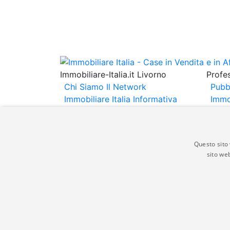
Immobiliare-Italia.it Livorno
Profes
Chi Siamo
Il Network
Pubb
Immobiliare Italia
Informativa
Immo
Privacy
Informativa Cookie
Immob
Contatti
Espo
Annu
Questo sito 
sito web
Gli annunci immobiliari presenti su immobili
non comporta l'approvazione o l'avallo da pa
italia.it quindi non è responsabile della ver
aspetto dei suddetti annunci.
© Copyright 2007 - 2026 Immobiliare-Itali