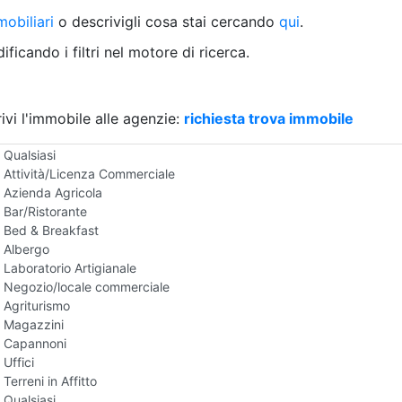
Villetta a schiera
obiliari
o descrivigli cosa stai cercando
qui
.
Rustico/Casale
Loft/Open space
ficando i filtri nel motore di ricerca.
Camera d'Albergo
Multiproprietà
Palazzo/Stabile
ivi l'immobile alle agenzie:
Box/Garage
richiesta trova immobile
Negozi e Attivita Commerciali in Affitto
Qualsiasi
Attività/Licenza Commerciale
Azienda Agricola
Bar/Ristorante
Bed & Breakfast
Albergo
Laboratorio Artigianale
Negozio/locale commerciale
Agriturismo
Magazzini
Capannoni
Uffici
Terreni in Affitto
Qualsiasi