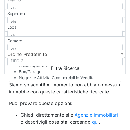
Appartamento
Casa indipendente
Superficie
Casa Semi-indipendente
Attico/Mansarda
Locali
Villa
Villetta a schiera
Camere
Rustico/Casale
Loft/Open space
Camera d'Albergo
Ordine Predefinito
Multiproprietà
Palazzo/Stabile
Filtra Ricerca
Box/Garage
Negozi e Attivita Commerciali in Vendita
Qualsiasi
Siamo spiacenti! Al momento non abbiamo nessun
Attività/Licenza Commerciale
immobile con queste caratteristiche ricercate.
Azienda Agricola
Bar/Ristorante
Puoi provare queste opzioni:
Bed & Breakfast
Albergo
Chiedi direttamente alle
Agenzie immobiliari
Laboratorio Artigianale
o descrivigli cosa stai cercando
qui
.
Negozio/locale commerciale