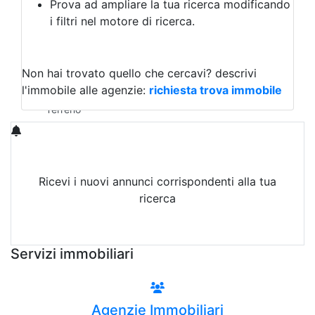
Prova ad ampliare la tua ricerca modificando
Agriturismo
i filtri nel motore di ricerca.
Magazzini
Capannoni
Uffici
Terreni in Vendita
Non hai trovato quello che cercavi?
descrivi
Qualsiasi
l'immobile alle agenzie:
richiesta trova immobile
Terreno edificabile
Terreno
Ricevi i nuovi annunci corrispondenti alla tua
ricerca
Attiva Email-Alert
Servizi immobiliari
Agenzie Immobiliari