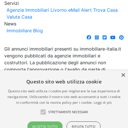
Servizi
Agenzie Immobiliari Livorno
eMail Alert
Trova Casa
Valuta Casa
News
Immobiliare Blog
Gli annunci immobiliari presenti su immobiliare-italia.it
vengono pubblicati da agenzie immobiliari e
costruttori. La pubblicazione degli annunci non
comporta l'approvazione o l'avallo da parte di
×
immobiliare-italia.it nè implica alcuna forma di
Questo sito web utilizza cookie
garanzia da parte di quest'ultima. immobiliare-italia.it
quindi non è responsabile della veridicità, della
Questo sito web utilizza i cookie per migliorare la tua esperienza di
correttezza, della completezza, della normativa in
navigazione. Utilizzando il nostro sito web acconsenti a tutti i cookie
in conformità con la nostra policy per i cookie.
Leggi di più
materia di privacy e/o di alcun altro aspetto dei
suddetti annunci.
STRETTAMENTE NECESSARI
© Copyright 2007 - 2026
Powered by
ACCETTA TUTTO
RIFIUTA TUTTO