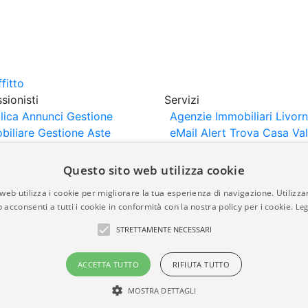
sionisti
Servizi
lica Annunci
Gestione
Agenzie Immobiliari Livor
biliare
Gestione Aste
eMail Alert
Trova Casa
Va
iliari
Portali Partner
Casa
rtazione
Importazione
Questo sito web utilizza cookie
nci da Sito Web
web utilizza i cookie per migliorare la tua esperienza di navigazione. Utilizza
 acconsenti a tutti i cookie in conformità con la nostra policy per i cookie.
Leg
are-italia.it vengono pubblicati da agenzie immobiliari e co
STRETTAMENTE NECESSARI
rte di immobiliare-italia.it nè implica alcuna forma di gar
idicità, della correttezza, della completezza, della normativa
ACCETTA TUTTO
RIFIUTA TUTTO
MOSTRA DETTAGLI
a.it - Part. IVA 00587600453
Power