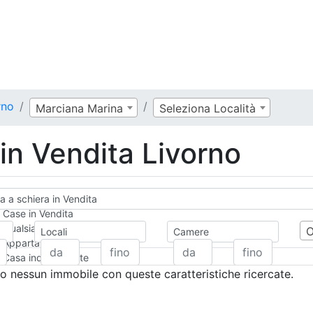
rno
Marciana Marina
Seleziona Località
 in Vendita Livorno
ta a schiera in Vendita
Case in Vendita
Qualsiasi
Locali
Camere
Appartamento
Casa indipendente
Casa Semi-indipendente
 nessun immobile con queste caratteristiche ricercate.
Attico/Mansarda
Villa