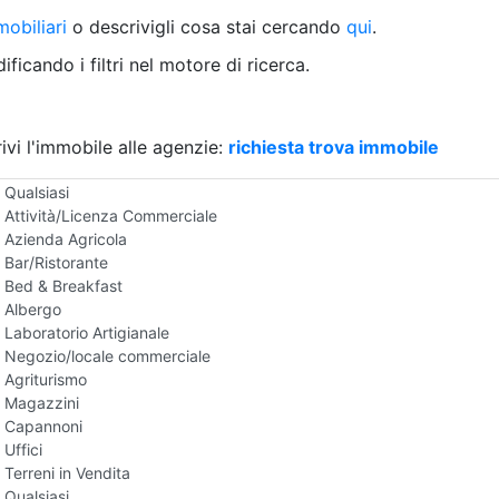
Villetta a schiera
obiliari
o descrivigli cosa stai cercando
qui
.
Rustico/Casale
Loft/Open space
ficando i filtri nel motore di ricerca.
Camera d'Albergo
Multiproprietà
Palazzo/Stabile
ivi l'immobile alle agenzie:
Box/Garage
richiesta trova immobile
Negozi e Attivita Commerciali in Vendita
Qualsiasi
Attività/Licenza Commerciale
Azienda Agricola
Bar/Ristorante
Bed & Breakfast
Albergo
Laboratorio Artigianale
Negozio/locale commerciale
Agriturismo
Magazzini
Capannoni
Uffici
Terreni in Vendita
Qualsiasi