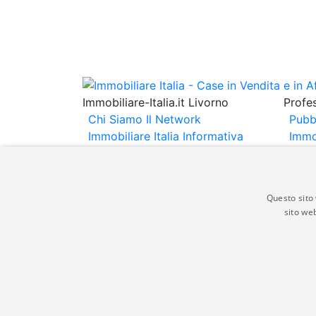
Immobiliare-Italia.it Livorno
Profes
Chi Siamo
Il Network
Pubb
Immobiliare Italia
Informativa
Immo
Privacy
Informativa Cookie
Immob
Contatti
Espo
Annu
Questo sito 
sito web
Gli annunci immobiliari presenti su immobili
non comporta l'approvazione o l'avallo da pa
italia.it quindi non è responsabile della ver
aspetto dei suddetti annunci.
© Copyright 2007 - 2026 Immobiliare-Itali