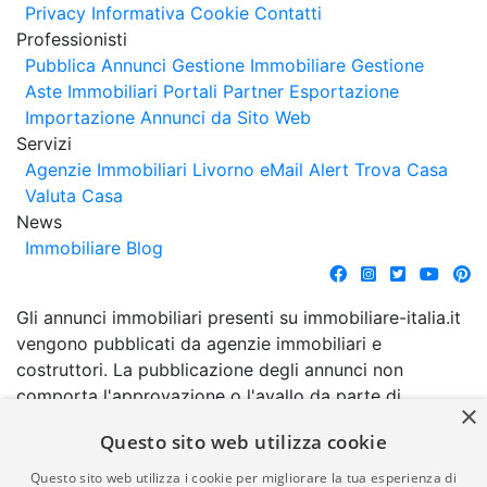
Privacy
Informativa Cookie
Contatti
Professionisti
Pubblica Annunci
Gestione Immobiliare
Gestione
Aste Immobiliari
Portali Partner Esportazione
Importazione Annunci da Sito Web
Servizi
Agenzie Immobiliari Livorno
eMail Alert
Trova Casa
Valuta Casa
News
Immobiliare Blog
Gli annunci immobiliari presenti su immobiliare-italia.it
vengono pubblicati da agenzie immobiliari e
costruttori. La pubblicazione degli annunci non
comporta l'approvazione o l'avallo da parte di
×
immobiliare-italia.it nè implica alcuna forma di
Questo sito web utilizza cookie
garanzia da parte di quest'ultima. immobiliare-italia.it
quindi non è responsabile della veridicità, della
Questo sito web utilizza i cookie per migliorare la tua esperienza di