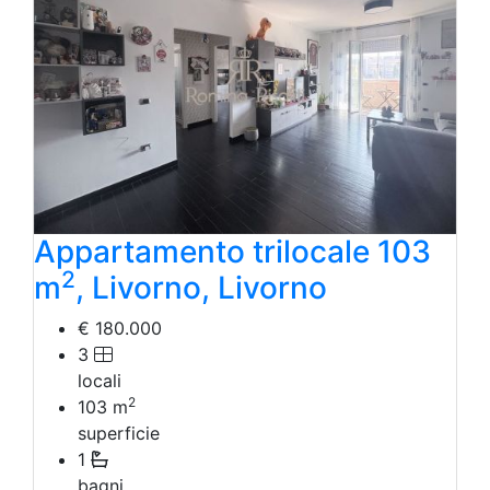
Appartamento trilocale 103
2
m
, Livorno, Livorno
€ 180.000
3
locali
2
103
m
superficie
1
bagni