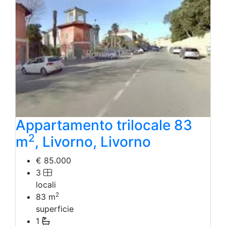
Appartamento trilocale 83
2
m
, Livorno, Livorno
€ 85.000
3
locali
2
83
m
superficie
1