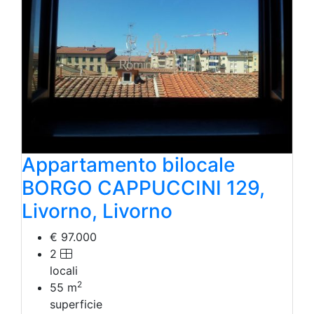
Appartamento bilocale
BORGO CAPPUCCINI 129,
Livorno, Livorno
€ 97.000
2
locali
2
55
m
superficie