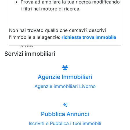
Prova ad ampliare la tua ricerca modificando
Agriturismo
i filtri nel motore di ricerca.
Magazzini
Capannoni
Uffici
Terreni all'Asta
Non hai trovato quello che cercavi?
descrivi
Qualsiasi
l'immobile alle agenzie:
richiesta trova immobile
Terreno edificabile
Terreno
Servizi immobiliari
Agenzie Immobiliari
Agenzie immobiliari Livorno
Pubblica Annunci
Iscriviti e Pubblica i tuoi immobili