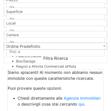
Appartamento
Casa indipendente
Superficie
Casa Semi-indipendente
Attico/Mansarda
Locali
Villa
Villetta a schiera
Camere
Rustico/Casale
Loft/Open space
Camera d'Albergo
Ordine Predefinito
Multiproprietà
Palazzo/Stabile
Filtra Ricerca
Box/Garage
Negozi e Attivita Commerciali all'Asta
Qualsiasi
Siamo spiacenti! Al momento non abbiamo nessun
Attività/Licenza Commerciale
immobile con queste caratteristiche ricercate.
Azienda Agricola
Bar/Ristorante
Puoi provare queste opzioni:
Bed & Breakfast
Albergo
Chiedi direttamente alle
Agenzie immobiliari
Laboratorio Artigianale
o descrivigli cosa stai cercando
qui
.
Negozio/locale commerciale