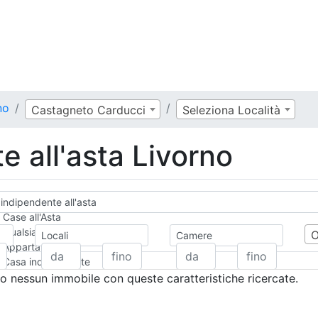
no
Castagneto Carducci
Seleziona Località
 all'asta Livorno
indipendente all'asta
Case all'Asta
Qualsiasi
Locali
Camere
Appartamento
Casa indipendente
Casa Semi-indipendente
 nessun immobile con queste caratteristiche ricercate.
Attico/Mansarda
Villa