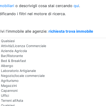
Villetta a schiera
obiliari
o descrivigli cosa stai cercando
qui
.
Rustico/Casale
Loft/Open space
ficando i filtri nel motore di ricerca.
Camera d'Albergo
Multiproprietà
Palazzo/Stabile
ivi l'immobile alle agenzie:
Box/Garage
richiesta trova immobile
Negozi e Attivita Commerciali all'Asta
Qualsiasi
Attività/Licenza Commerciale
Azienda Agricola
Bar/Ristorante
Bed & Breakfast
Albergo
Laboratorio Artigianale
Negozio/locale commerciale
Agriturismo
Magazzini
Capannoni
Uffici
Terreni all'Asta
Qualsiasi