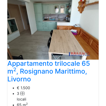
Appartamento trilocale 65
2
m
, Rosignano Marittimo,
Livorno
€ 1.500
3
locali
2
65
m