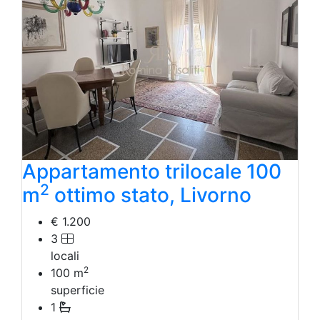
Appartamento trilocale 100
2
m
ottimo stato, Livorno
€ 1.200
3
locali
2
100
m
superficie
1