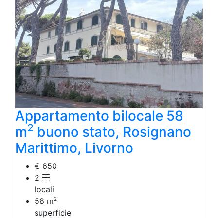
Appartamento bilocale 58
2
m
buono stato, Rosignano
Marittimo, Livorno
€ 650
2
locali
2
58
m
superficie