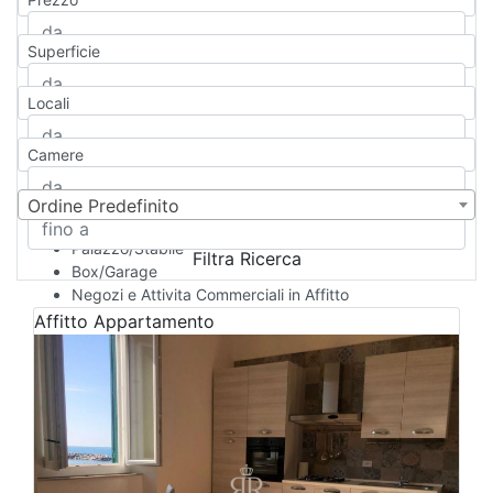
Appartamento
Casa indipendente
Superficie
Casa Semi-indipendente
Attico/Mansarda
Locali
Villa
Villetta a schiera
Camere
Rustico/Casale
Loft/Open space
Camera d'Albergo
Ordine Predefinito
Multiproprietà
Palazzo/Stabile
Filtra Ricerca
Box/Garage
Negozi e Attivita Commerciali in Affitto
Qualsiasi
Affitto
Appartamento
Attività/Licenza Commerciale
Azienda Agricola
Bar/Ristorante
Bed & Breakfast
Albergo
Laboratorio Artigianale
Negozio/locale commerciale