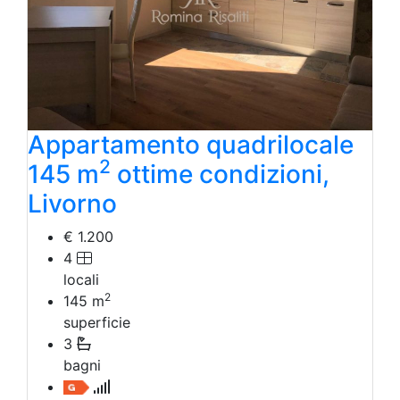
Agriturismo
Magazzini
Capannoni
Uffici
Terreni in Affitto
Qualsiasi
Terreno edificabile
Appartamento quadrilocale
Terreno
2
145 m
ottime condizioni,
Livorno
€ 1.200
4
locali
2
145
m
superficie
3
bagni