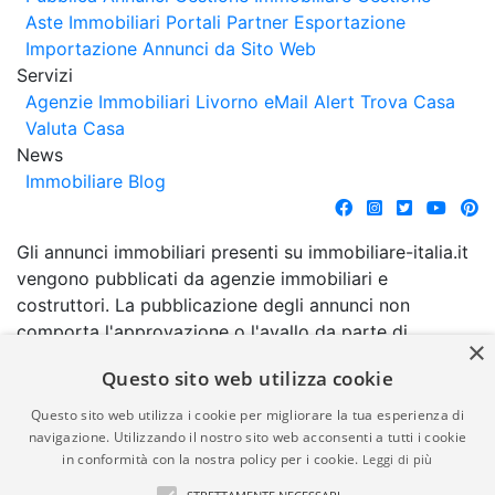
Aste Immobiliari
Portali Partner Esportazione
Importazione Annunci da Sito Web
Servizi
Agenzie Immobiliari Livorno
eMail Alert
Trova Casa
Valuta Casa
News
Immobiliare Blog
Gli annunci immobiliari presenti su immobiliare-italia.it
vengono pubblicati da agenzie immobiliari e
costruttori. La pubblicazione degli annunci non
comporta l'approvazione o l'avallo da parte di
×
immobiliare-italia.it nè implica alcuna forma di
Questo sito web utilizza cookie
garanzia da parte di quest'ultima. immobiliare-italia.it
quindi non è responsabile della veridicità, della
Questo sito web utilizza i cookie per migliorare la tua esperienza di
correttezza, della completezza, della normativa in
navigazione. Utilizzando il nostro sito web acconsenti a tutti i cookie
in conformità con la nostra policy per i cookie.
Leggi di più
materia di privacy e/o di alcun altro aspetto dei
suddetti annunci.