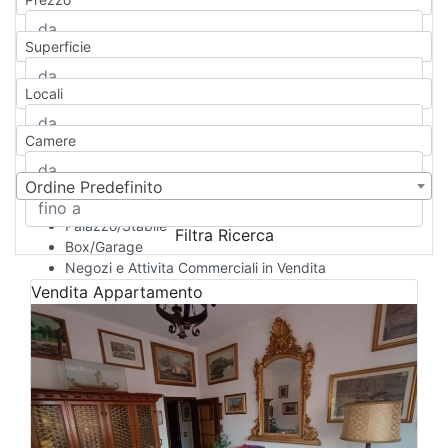
Appartamento
Casa indipendente
Superficie
Casa Semi-indipendente
Attico/Mansarda
Locali
Villa
Villetta a schiera
Camere
Rustico/Casale
Loft/Open space
Camera d'Albergo
Ordine Predefinito
Multiproprietà
Palazzo/Stabile
Filtra Ricerca
Box/Garage
Negozi e Attivita Commerciali in Vendita
Qualsiasi
Vendita
Appartamento
Attività/Licenza Commerciale
Azienda Agricola
Bar/Ristorante
Bed & Breakfast
Albergo
Laboratorio Artigianale
Negozio/locale commerciale