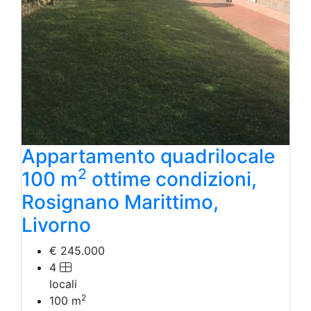
Appartamento quadrilocale
2
100 m
ottime condizioni,
Rosignano Marittimo,
Livorno
€ 245.000
4
locali
2
100
m