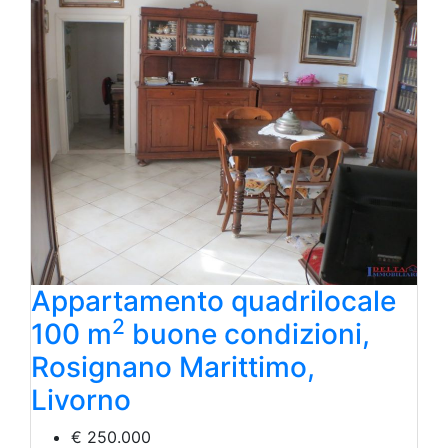
Appartamento quadrilocale
2
100 m
buone condizioni,
Rosignano Marittimo,
Livorno
€ 250.000