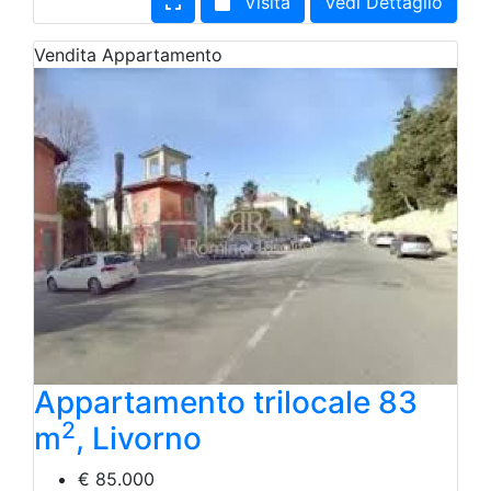
Visita
Vedi Dettaglio
Vendita
Appartamento
Appartamento trilocale 83
2
m
, Livorno
€ 85.000