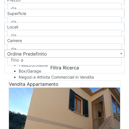
Appartamento
Casa indipendente
Superficie
Casa Semi-indipendente
Attico/Mansarda
Locali
Villa
Villetta a schiera
Camere
Rustico/Casale
Loft/Open space
Camera d'Albergo
Ordine Predefinito
Multiproprietà
Palazzo/Stabile
Filtra Ricerca
Box/Garage
Negozi e Attivita Commerciali in Vendita
Qualsiasi
Vendita
Appartamento
Attività/Licenza Commerciale
Azienda Agricola
Bar/Ristorante
Bed & Breakfast
Albergo
Laboratorio Artigianale
Negozio/locale commerciale