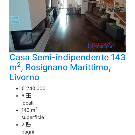
Casa Semi-indipendente 143
2
m
, Rosignano Marittimo,
Livorno
€ 240.000
6
locali
2
143
m
superficie
2
bagni