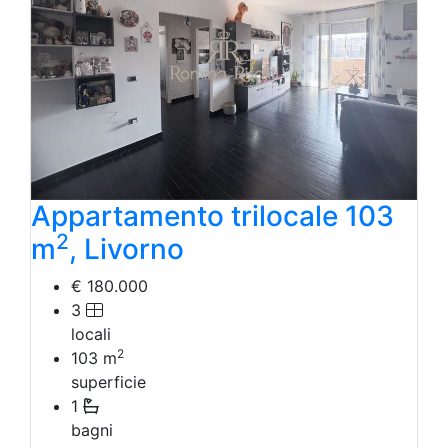
Appartamento trilocale 103
2
m
, Livorno
€ 180.000
3
locali
2
103
m
superficie
1
bagni