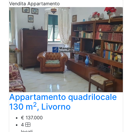
Vendita
Appartamento
Appartamento quadrilocale
2
130 m
, Livorno
€ 137.000
4
locali