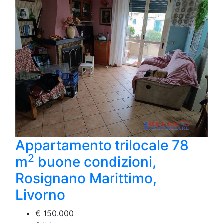
Appartamento trilocale 78
2
m
buone condizioni,
Rosignano Marittimo,
Livorno
€ 150.000