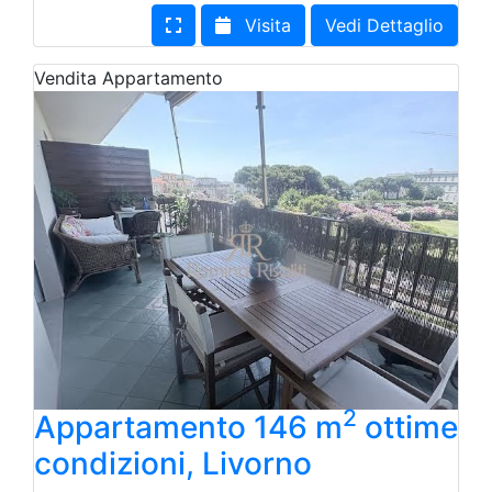
Visita
Vedi Dettaglio
Vendita
Appartamento
2
Appartamento 146 m
ottime
condizioni, Livorno