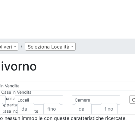
liveri
Seleziona Località
Livorno
in Vendita
Case in Vendita
Qualsiasi
Locali
Camere
Appartamento
Casa indipendente
Casa Semi-indipendente
 nessun immobile con queste caratteristiche ricercate.
Attico/Mansarda
Villa