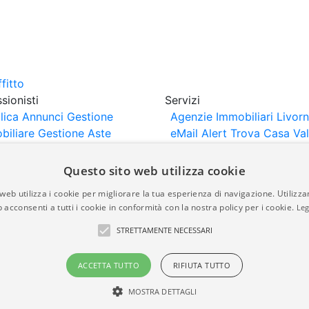
sionisti
Servizi
lica Annunci
Gestione
Agenzie Immobiliari Livor
biliare
Gestione Aste
eMail Alert
Trova Casa
Va
iliari
Portali Partner
Casa
rtazione
Importazione
Questo sito web utilizza cookie
nci da Sito Web
web utilizza i cookie per migliorare la tua esperienza di navigazione. Utilizza
 acconsenti a tutti i cookie in conformità con la nostra policy per i cookie.
Leg
are-italia.it vengono pubblicati da agenzie immobiliari e co
STRETTAMENTE NECESSARI
rte di immobiliare-italia.it nè implica alcuna forma di gar
idicità, della correttezza, della completezza, della normativa
ACCETTA TUTTO
RIFIUTA TUTTO
MOSTRA DETTAGLI
a.it - Part. IVA 00587600453
Power