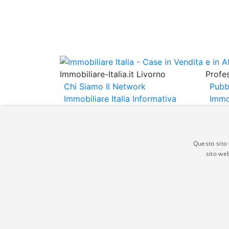
Immobiliare-Italia.it Livorno
Profes
Chi Siamo
Il Network
Pubb
Immobiliare Italia
Informativa
Immo
Privacy
Informativa Cookie
Immob
Contatti
Espo
Annu
Questo sito 
sito web
Gli annunci immobiliari presenti su immobili
non comporta l'approvazione o l'avallo da pa
italia.it quindi non è responsabile della ver
aspetto dei suddetti annunci.
© Copyright 2007 - 2026 Immobiliare-Itali