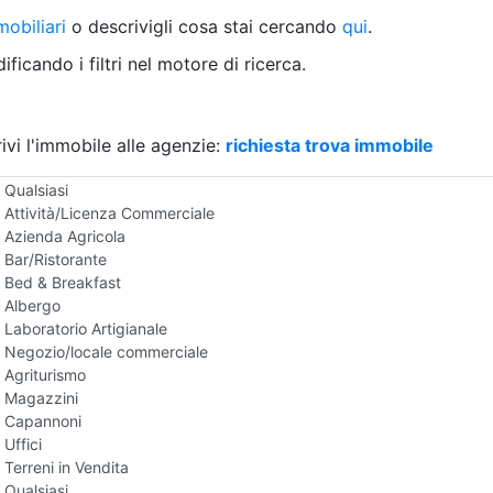
Villetta a schiera
obiliari
o descrivigli cosa stai cercando
qui
.
Rustico/Casale
Loft/Open space
ficando i filtri nel motore di ricerca.
Camera d'Albergo
Multiproprietà
Palazzo/Stabile
ivi l'immobile alle agenzie:
Box/Garage
richiesta trova immobile
Negozi e Attivita Commerciali in Vendita
Qualsiasi
Attività/Licenza Commerciale
Azienda Agricola
Bar/Ristorante
Bed & Breakfast
Albergo
Laboratorio Artigianale
Negozio/locale commerciale
Agriturismo
Magazzini
Capannoni
Uffici
Terreni in Vendita
Qualsiasi