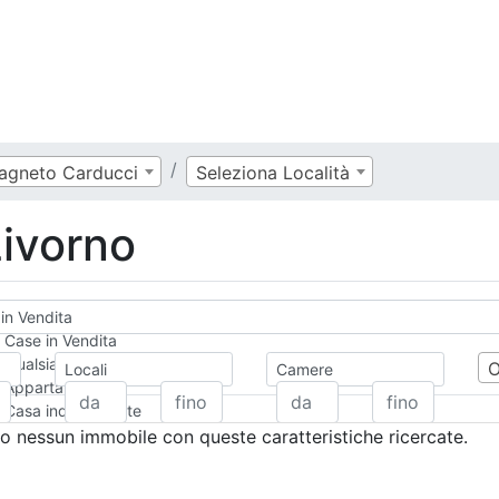
agneto Carducci
Seleziona Località
Livorno
in Vendita
Case in Vendita
Qualsiasi
Locali
Camere
Appartamento
Casa indipendente
Casa Semi-indipendente
 nessun immobile con queste caratteristiche ricercate.
Attico/Mansarda
Villa