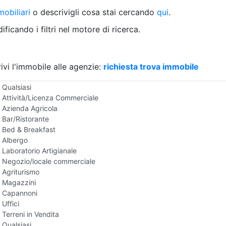
Villetta a schiera
obiliari
o descrivigli cosa stai cercando
qui
.
Rustico/Casale
Loft/Open space
ficando i filtri nel motore di ricerca.
Camera d'Albergo
Multiproprietà
Palazzo/Stabile
ivi l'immobile alle agenzie:
Box/Garage
richiesta trova immobile
Negozi e Attivita Commerciali in Vendita
Qualsiasi
Attività/Licenza Commerciale
Azienda Agricola
Bar/Ristorante
Bed & Breakfast
Albergo
Laboratorio Artigianale
Negozio/locale commerciale
Agriturismo
Magazzini
Capannoni
Uffici
Terreni in Vendita
Qualsiasi