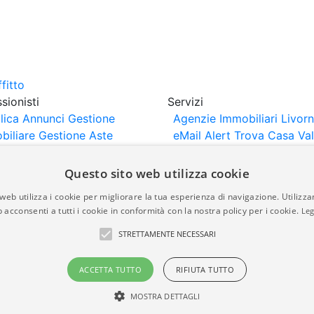
sionisti
Servizi
lica Annunci
Gestione
Agenzie Immobiliari Livor
biliare
Gestione Aste
eMail Alert
Trova Casa
Va
iliari
Portali Partner
Casa
rtazione
Importazione
Questo sito web utilizza cookie
nci da Sito Web
web utilizza i cookie per migliorare la tua esperienza di navigazione. Utilizza
 acconsenti a tutti i cookie in conformità con la nostra policy per i cookie.
Leg
are-italia.it vengono pubblicati da agenzie immobiliari e co
STRETTAMENTE NECESSARI
rte di immobiliare-italia.it nè implica alcuna forma di gar
idicità, della correttezza, della completezza, della normativa
ACCETTA TUTTO
RIFIUTA TUTTO
MOSTRA DETTAGLI
a.it - Part. IVA 00587600453
Power